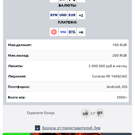
ВАЛЮТЫ:
+
2
ПЛАТЕЖИ:
+
6
Мин.депозит:
100 RUB
Мин.вывод:
200 RUB
Лимиты:
2 000 000 руб в месяц
Лицензия:
Curacao № 1668/JAZ
Платформа:
Android, iOS
Всего игр:
3000+
Оцените бонус
5
7
+
Бонусы от представителей Лев