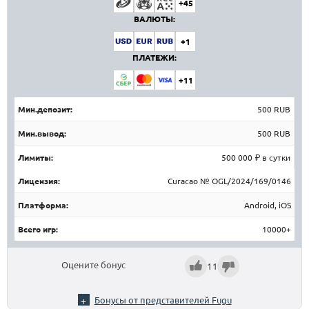
+
45
ВАЛЮТЫ:
+
1
ПЛАТЕЖИ:
+
11
Мин.депозит:
500 RUB
Мин.вывод:
500 RUB
Лимиты:
500 000 ₽ в сутки
Лицензия:
Curacao № OGL/2024/169/0146
Платформа:
Android, iOS
Всего игр:
10000+
Оцените бонус
1
1
+
Бонусы от представителей Fugu