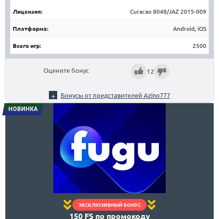
Лицензия:
Curacao 8048/JAZ 2015-009
Платформа:
Android, iOS
Всего игр:
2500
Оцените бонус
1
2
+
Бонусы от представителей Azino777
НОВИНКА
ЭКСКЛЮЗИВНЫЙ БОНУС
150 FS по промокоду