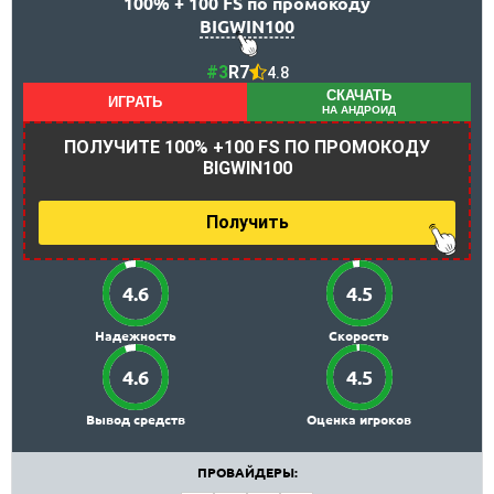
100% + 100 FS по промокоду
BIGWIN100
#3
R7
4.8
СКАЧАТЬ
ИГРАТЬ
НА АНДРОИД
ПОЛУЧИТЕ 100% +100 FS ПО ПРОМОКОДУ
BIGWIN100
Получить
4.6
4.5
Надежность
Скорость
4.6
4.5
Вывод средств
Оценка игроков
ПРОВАЙДЕРЫ: