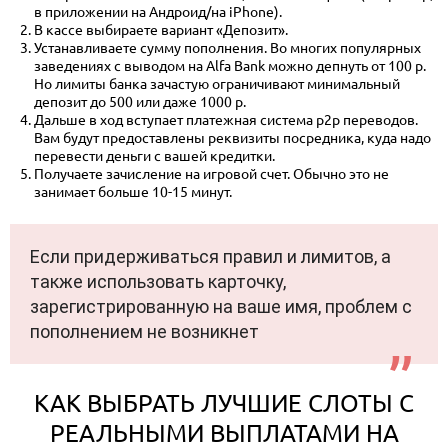
в приложении на Андроид/на iPhone).
В кассе выбираете вариант «Депозит».
Устанавливаете сумму пополнения. Во многих популярных
заведениях с выводом на Alfa Bank можно депнуть от 100 р.
Но лимиты банка зачастую ограничивают минимальный
депозит до 500 или даже 1000 р.
Дальше в ход вступает платежная система p2p переводов.
Вам будут предоставлены реквизиты посредника, куда надо
перевести деньги с вашей кредитки.
Получаете зачисление на игровой счет. Обычно это не
занимает больше 10-15 минут.
Если придерживаться правил и лимитов, а
также использовать карточку,
зарегистрированную на ваше имя, проблем с
пополнением не возникнет
КАК ВЫБРАТЬ ЛУЧШИЕ СЛОТЫ С
РЕАЛЬНЫМИ ВЫПЛАТАМИ НА