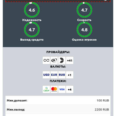
4.6
4.7
Надежность
Скорость
4.7
4.8
Вывод средств
Оценка игроков
ПРОВАЙДЕРЫ:
+
41
ВАЛЮТЫ:
+
1
ПЛАТЕЖИ:
+
4
Мин.депозит:
100 RUB
Мин.вывод:
2200 RUB