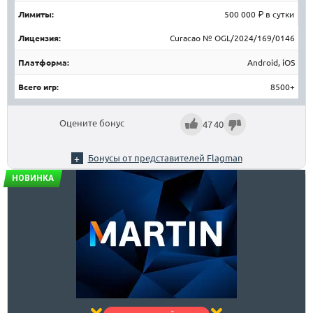
Лимиты:
500 000 ₽ в сутки
Лицензия:
Curacao № OGL/2024/169/0146
Платформа:
Android, iOS
Всего игр:
8500+
Оцените бонус
47
40
+
Бонусы от представителей Flagman
НОВИНКА