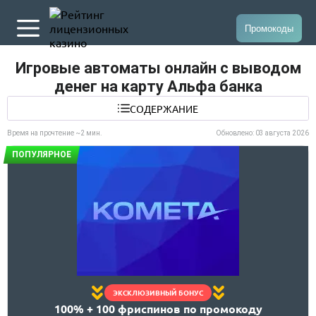
Промокоды
Игровые автоматы онлайн с выводом
денег на карту Альфа банка
СОДЕРЖАНИЕ
Время на прочтение ~2 мин.
Обновлено: 03 августа 2026
ПОПУЛЯРНОЕ
ЭКСКЛЮЗИВНЫЙ БОНУС
100% + 100 фриспинов по промокоду