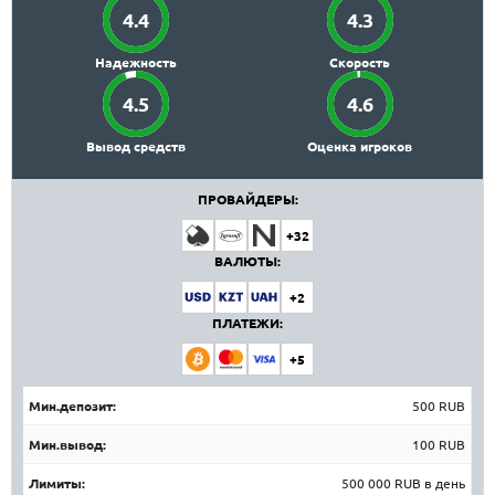
4.4
4.3
Надежность
Скорость
4.5
4.6
Вывод средств
Оценка игроков
ПРОВАЙДЕРЫ:
+
32
ВАЛЮТЫ:
+
2
ПЛАТЕЖИ:
+
5
Мин.депозит:
500 RUB
Мин.вывод:
100 RUB
Лимиты:
500 000 RUB в день