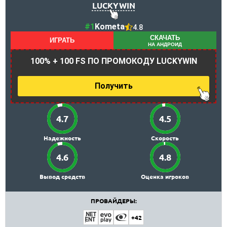
LUCKYWIN
#1
Kometa
4.8
СКАЧАТЬ
ИГРАТЬ
НА АНДРОИД
100% + 100 FS ПО ПРОМОКОДУ LUCKYWIN
Получить
4.7
4.5
Надежность
Скорость
4.6
4.8
Вывод средств
Оценка игроков
ПРОВАЙДЕРЫ:
+
42