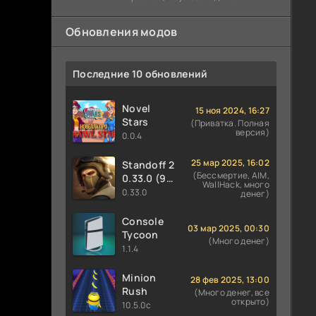
предотвратить закладку бомбы со
Обновления модов
Последние 10 обновлений
Novel
15 ноя 2024, 16:27
Stars
(Приватка. Полная
версия)
0.0.4
25 мар 2025, 16:02
Standoff 2
(Бессмертие, AIM,
0.33.0 (9
WallHack, много
сезон
0.33.0
денег)
PREY)
Console
03 мар 2025, 00:30
Tycoon
(Много денег)
1.1.4
Minion
28 фев 2025, 13:00
Rush
(Много денег, все
открыто)
10.5.0c