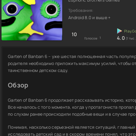
Требования:
Android 8.0 и выше +
10
4.0
1
Голосов:
(1 тыс.
Garten of Banban 6 – уже шестая полноценная часть популя
родителя необходимо приложить максимум усилий, чтобы о
таинственном детском саду.
Обзор
Garten of Banban 6 продолжает рассказывать историю, кото
Все началось с того момента, когда у протагониста пропал р
по слухам ранее происходили подобные вещи и в случае про
Понимая, насколько серьезной является ситуаций, главный
исследовать детский сад и в скором времени понял, что это