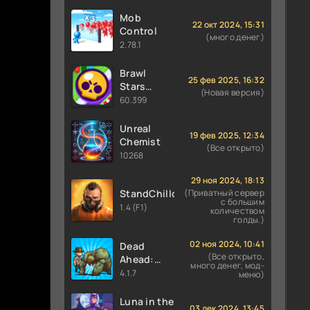
Mob
22 окт 2024, 15:31
Control
(много денег)
2.78.1
Brawl
25 фев 2025, 16:32
Stars
(Новая версия)
60.399 (36
60.399
сезон) с
Финкс и
Unreal
19 фев 2025, 12:34
Луми
Chemist
(Все открыто)
10268
29 ноя 2024, 18:13
StandChillow
(Приватный сервер
с большим
1.4 (F1)
количеством
голды.)
02 ноя 2024, 10:41
Dead
(Все открыто,
Ahead:
много денег, мод-
Zombie
4.1.7
меню)
Warfare
Luna in the
03 дек 2024, 13:45