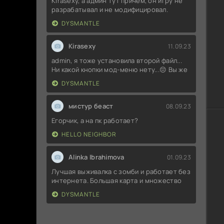
Kirasexy, а админ тут причём, он игру не
разрабатывал и не модифицировал.
DYSMANTLE
Kirasexy
11.09.23
admin, я тоже установила второй файл...
Ни какой кнопки мод-меню нету...😔 Вы же
DYSMANTLE
мистур беаст
08.09.23
Егорчик, а на пк работает?
HELLO NEIGHBOR
Alinka Ibrahimova
01.09.23
Лучшая выживалка с зомби и работает без
интернета. Большая карта и множество
DYSMANTLE