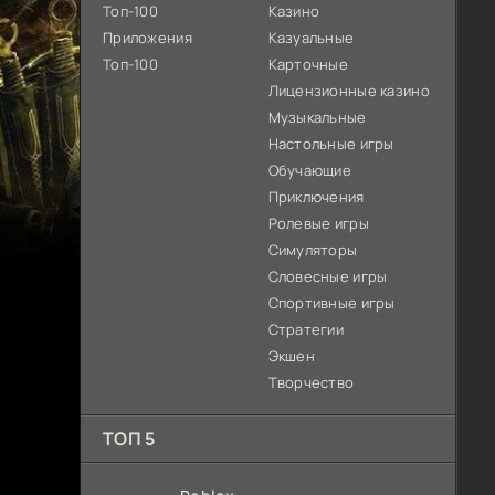
Топ-100
Казино
Приложения
Казуальные
Топ-100
Карточные
Лицензионные казино
Музыкальные
Настольные игры
Обучающие
Приключения
Ролевые игры
Симуляторы
Словесные игры
Спортивные игры
Стратегии
Экшен
Творчество
ТОП 5