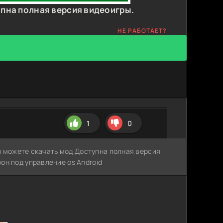
упна полная версия видеоигры.
НЕ РАБОТАЕТ?
1
0
вы можете скачать мод Доступна полная версия
он под управление os Android