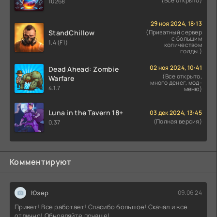
(Все открыто)
10268
29 ноя 2024, 18:13
StandChillow
(Приватный сервер
с большим
1.4 (F1)
количеством
голды.)
02 ноя 2024, 10:41
Dead Ahead: Zombie
(Все открыто,
Warfare
много денег, мод-
4.1.7
меню)
Luna in the Tavern 18+
03 дек 2024, 13:45
(Полная версия)
0.37
Комментируют
Юзер
09.06.24
Привет! Все работает! Спасибо большое! Скачал и все
отлично! Обновляйте почаще!