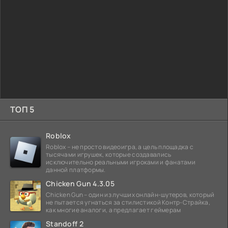
ТОП 5
Roblox
Roblox – не просто видеоигра, а цель площадка с
тысячами игрушек, которые создавались
исключительно реальными игроками и фанатами
данной платформы.
Chicken Gun 4.3.05
Chicken Gun – один из лучших онлайн-шутеров, который
не пытается угнаться за стилистикой Контр-Страйка,
как многие аналоги, а предлагает геймерам
Standoff 2