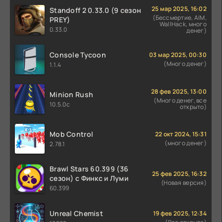
25 мар 2025, 16:02
Standoff 2 0.33.0 (9 сезон
(Бессмертие, AIM,
PREY)
WallHack, много
0.33.0
денег)
Console Tycoon
03 мар 2025, 00:30
(Много денег)
1.1.4
28 фев 2025, 13:00
Minion Rush
(Много денег, все
10.5.0c
открыто)
Mob Control
22 окт 2024, 15:31
(много денег)
2.78.1
Brawl Stars 60.399 (36
25 фев 2025, 16:32
сезон) с Финкс и Луми
(Новая версия)
60.399
Unreal Chemist
19 фев 2025, 12:34