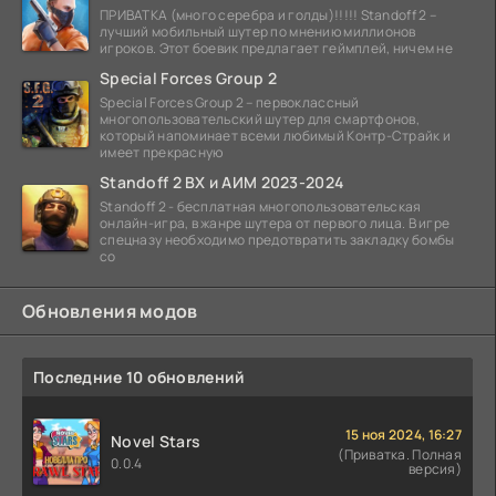
ПРИВАТКА (много серебра и голды)!!!!! Standoff 2 –
лучший мобильный шутер по мнению миллионов
игроков. Этот боевик предлагает геймплей, ничем не
Special Forces Group 2
Special Forces Group 2 – первоклассный
многопользовательский шутер для смартфонов,
который напоминает всеми любимый Контр-Страйк и
имеет прекрасную
Standoff 2 ВХ и АИМ 2023-2024
Standoff 2 - бесплатная многопользовательская
онлайн-игра, в жанре шутера от первого лица. В игре
спецназу необходимо предотвратить закладку бомбы
со
Обновления модов
Последние 10 обновлений
15 ноя 2024, 16:27
Novel Stars
(Приватка. Полная
0.0.4
версия)