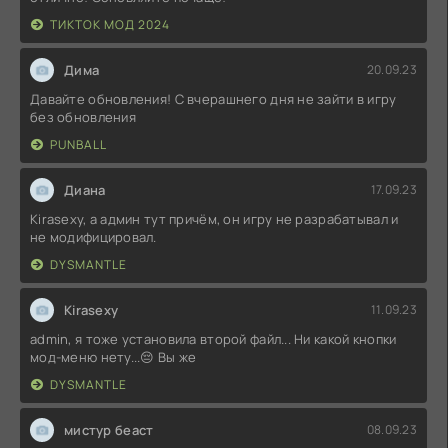
ТИКТОК МОД 2024
Дима
20.09.23
Давайте обновления! С вчерашнего дня не зайти в игру
без обновления
PUNBALL
Диана
17.09.23
Kirasexy, а админ тут причём, он игру не разрабатывал и
не модифицировал.
DYSMANTLE
Kirasexy
11.09.23
admin, я тоже установила второй файл... Ни какой кнопки
мод-меню нету...😔 Вы же
DYSMANTLE
мистур беаст
08.09.23