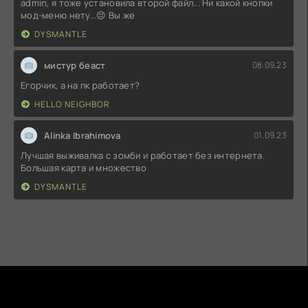
admin, я тоже установила второй файл... Ни какой кнопки
мод-меню нету...😔 Вы же
DYSMANTLE
мистур беаст
08.09.23
Егорчик, а на пк работает?
HELLO NEIGHBOR
Alinka Ibrahimova
01.09.23
Лучшая выживалка с зомби и работает без интернета.
Большая карта и множество
DYSMANTLE