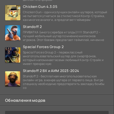
Chicken Gun 4.3.05
Chicken Gun – один из лучших онлайн-шутеров, который
не пытается угнаться за стилистикой Контр-Страйка,
как многие аналоги, а предлагает геймерам
Standoff 2
ПРИВАТКА (много серебра и голды)!!!!! Standoff 2 –
лучший мобильный шутер по мнению миллионов
игроков. Этот боевик предлагает геймплей, ничем не
Special Forces Group 2
Special Forces Group 2 – первоклассный
многопользовательский шутер для смартфонов,
который напоминает всеми любимый Контр-Страйк и
имеет прекрасную
Standoff 2 ВХ и АИМ 2023-2024
Standoff 2 - бесплатная многопользовательская
онлайн-игра, в жанре шутера от первого лица. В игре
спецназу необходимо предотвратить закладку бомбы
со
Обновления модов