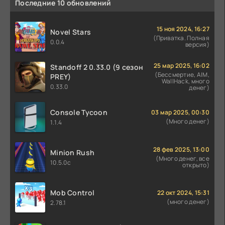
Последние 10 обновлений
15 ноя 2024, 16:27
Novel Stars
(Приватка. Полная
0.0.4
версия)
25 мар 2025, 16:02
Standoff 2 0.33.0 (9 сезон
(Бессмертие, AIM,
PREY)
WallHack, много
0.33.0
денег)
Console Tycoon
03 мар 2025, 00:30
(Много денег)
1.1.4
28 фев 2025, 13:00
Minion Rush
(Много денег, все
10.5.0c
открыто)
Mob Control
22 окт 2024, 15:31
(много денег)
2.78.1