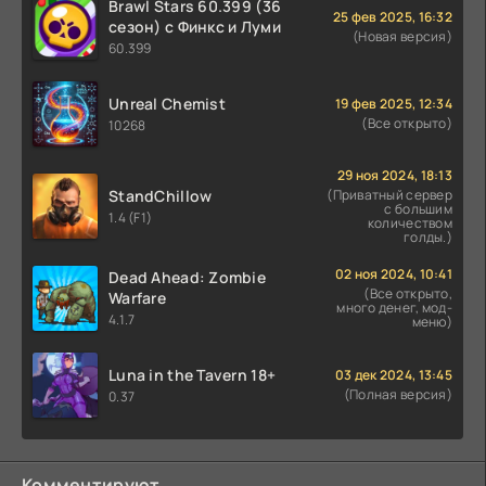
Brawl Stars 60.399 (36
25 фев 2025, 16:32
сезон) с Финкс и Луми
(Новая версия)
60.399
Unreal Chemist
19 фев 2025, 12:34
(Все открыто)
10268
29 ноя 2024, 18:13
StandChillow
(Приватный сервер
с большим
1.4 (F1)
количеством
голды.)
02 ноя 2024, 10:41
Dead Ahead: Zombie
(Все открыто,
Warfare
много денег, мод-
4.1.7
меню)
Luna in the Tavern 18+
03 дек 2024, 13:45
(Полная версия)
0.37
Комментируют