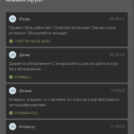
Юзер
09.06.24
Привет! Все работает! Спасибо большое! Скачал и все
отлично! Обновляйте почаще!
ТИКТОК МОД 2024
Дима
20.09.23
Давайте обновления! С вчерашнего дня не зайти в игру
без обновления
PUNBALL
Диана
17.09.23
Kirasexy, а админ тут причём, он игру не разрабатывал и
не модифицировал.
DYSMANTLE
Kirasexy
11.09.23