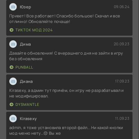
Юзер
09.06.24
Привет! Все работает! Спасибо большое! Скачал и все
отлично! Обновляйте почаще!
ТИКТОК МОД 2024
Дима
20.09.23
Давайте обновления! С вчерашнего дня не зайти в игру
без обновления
PUNBALL
Диана
17.09.23
Kirasexy, а админ тут причём, он игру не разрабатывал и
не модифицировал.
DYSMANTLE
Kirasexy
11.09.23
admin, я тоже установила второй файл... Ни какой кнопки
мод-меню нету...😔 Вы же