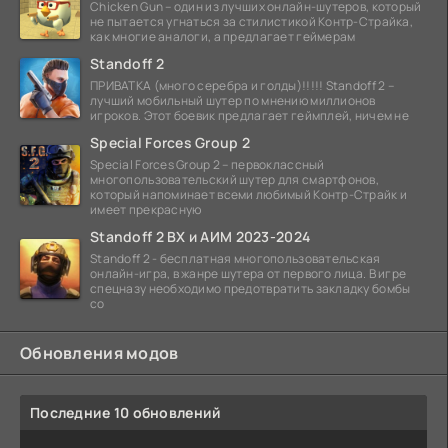
Chicken Gun – один из лучших онлайн-шутеров, который
не пытается угнаться за стилистикой Контр-Страйка,
как многие аналоги, а предлагает геймерам
Standoff 2
ПРИВАТКА (много серебра и голды)!!!!! Standoff 2 –
лучший мобильный шутер по мнению миллионов
игроков. Этот боевик предлагает геймплей, ничем не
Special Forces Group 2
Special Forces Group 2 – первоклассный
многопользовательский шутер для смартфонов,
который напоминает всеми любимый Контр-Страйк и
имеет прекрасную
Standoff 2 ВХ и АИМ 2023-2024
Standoff 2 - бесплатная многопользовательская
онлайн-игра, в жанре шутера от первого лица. В игре
спецназу необходимо предотвратить закладку бомбы
со
Обновления модов
Последние 10 обновлений