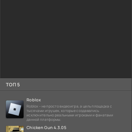
ТОП 5
Roblox
Roblox – не просто видеоигра, а цель площадка с
тысячами игрушек, которые создавались
исключительно реальными игроками и фанатами
данной платформы.
Chicken Gun 4.3.05