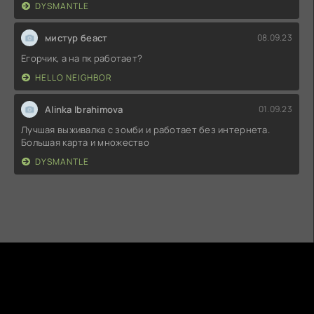
DYSMANTLE
мистур беаст
08.09.23
Егорчик, а на пк работает?
HELLO NEIGHBOR
Alinka Ibrahimova
01.09.23
Лучшая выживалка с зомби и работает без интернета.
Большая карта и множество
DYSMANTLE