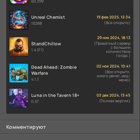
60.399
Unreal Chemist
19 фев 2025, 12:34
(Все открыто)
10268
29 ноя 2024, 18:13
StandChillow
(Приватный сервер
с большим
1.4 (F1)
количеством
голды.)
02 ноя 2024, 10:41
Dead Ahead: Zombie
(Все открыто,
Warfare
много денег, мод-
4.1.7
меню)
Luna in the Tavern 18+
03 дек 2024, 13:45
(Полная версия)
0.37
Комментируют