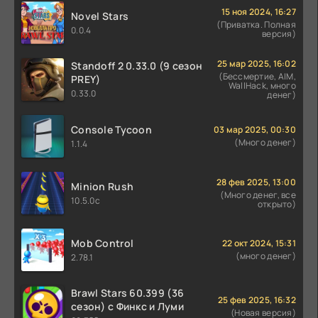
15 ноя 2024, 16:27
Novel Stars
(Приватка. Полная
0.0.4
версия)
25 мар 2025, 16:02
Standoff 2 0.33.0 (9 сезон
(Бессмертие, AIM,
PREY)
WallHack, много
0.33.0
денег)
Console Tycoon
03 мар 2025, 00:30
(Много денег)
1.1.4
28 фев 2025, 13:00
Minion Rush
(Много денег, все
10.5.0c
открыто)
Mob Control
22 окт 2024, 15:31
(много денег)
2.78.1
Brawl Stars 60.399 (36
25 фев 2025, 16:32
сезон) с Финкс и Луми
(Новая версия)