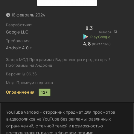
16 февраль 2024
Разработчик:
8.3
Google LLC
12
Голосов:
Требования:
4,8
(852477025)
Android 4.0 +
Жанр: МОД Программы / Видеоплееры и редакторы /
Программы на Андроид
Версия:19.06.36
Мод: Премиум подписка
Ограничения:
12+
YouTube Vanced – сторонник предмет для просмотра
видеороликов на YouTube без рекламы, различных
ограничений, с темной темой и возможностью
воспроизводить видео в фоновом режиме.