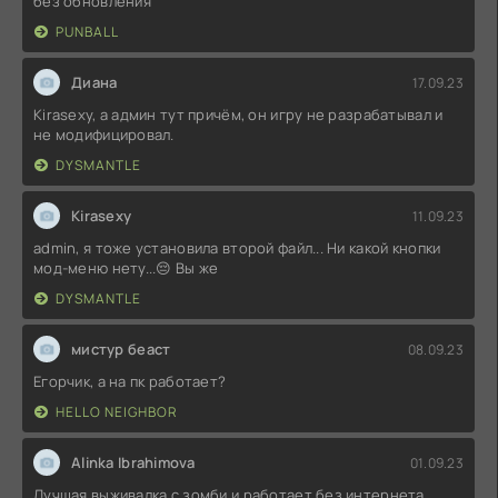
без обновления
PUNBALL
Диана
17.09.23
Kirasexy, а админ тут причём, он игру не разрабатывал и
не модифицировал.
DYSMANTLE
Kirasexy
11.09.23
admin, я тоже установила второй файл... Ни какой кнопки
мод-меню нету...😔 Вы же
DYSMANTLE
мистур беаст
08.09.23
Егорчик, а на пк работает?
HELLO NEIGHBOR
Alinka Ibrahimova
01.09.23
Лучшая выживалка с зомби и работает без интернета.