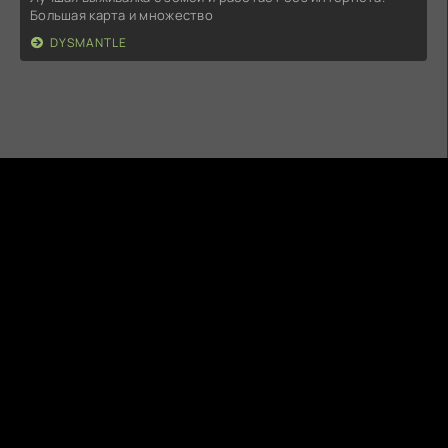
Большая карта и множество
DYSMANTLE
5MODS.RU
ВСЕ НА ANDROID
ПРАВООБЛАДАТЕЛЯМ