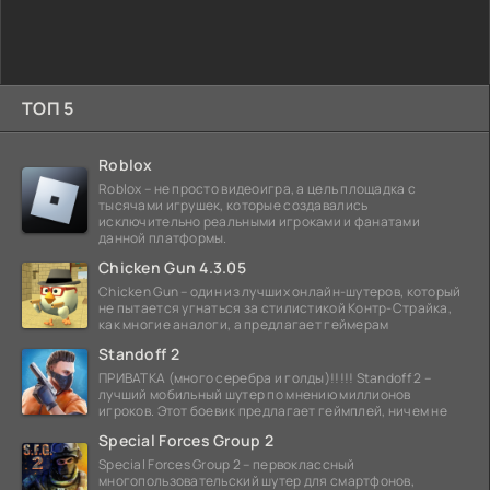
ТОП 5
Roblox
Roblox – не просто видеоигра, а цель площадка с
тысячами игрушек, которые создавались
исключительно реальными игроками и фанатами
данной платформы.
Chicken Gun 4.3.05
Chicken Gun – один из лучших онлайн-шутеров, который
не пытается угнаться за стилистикой Контр-Страйка,
как многие аналоги, а предлагает геймерам
Standoff 2
ПРИВАТКА (много серебра и голды)!!!!! Standoff 2 –
лучший мобильный шутер по мнению миллионов
игроков. Этот боевик предлагает геймплей, ничем не
Special Forces Group 2
Special Forces Group 2 – первоклассный
многопользовательский шутер для смартфонов,