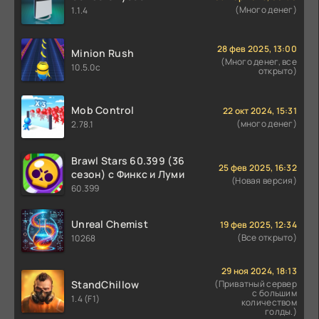
(Много денег)
1.1.4
28 фев 2025, 13:00
Minion Rush
(Много денег, все
10.5.0c
открыто)
Mob Control
22 окт 2024, 15:31
(много денег)
2.78.1
Brawl Stars 60.399 (36
25 фев 2025, 16:32
сезон) с Финкс и Луми
(Новая версия)
60.399
Unreal Chemist
19 фев 2025, 12:34
(Все открыто)
10268
29 ноя 2024, 18:13
StandChillow
(Приватный сервер
с большим
1.4 (F1)
количеством
голды.)