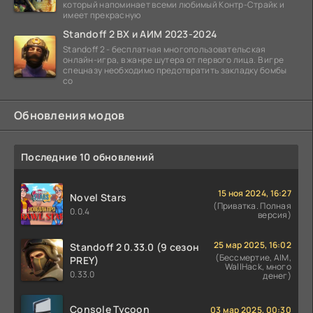
который напоминает всеми любимый Контр-Страйк и
имеет прекрасную
Standoff 2 ВХ и АИМ 2023-2024
Standoff 2 - бесплатная многопользовательская
онлайн-игра, в жанре шутера от первого лица. В игре
спецназу необходимо предотвратить закладку бомбы
со
Обновления модов
Последние 10 обновлений
15 ноя 2024, 16:27
Novel Stars
(Приватка. Полная
0.0.4
версия)
25 мар 2025, 16:02
Standoff 2 0.33.0 (9 сезон
(Бессмертие, AIM,
PREY)
WallHack, много
0.33.0
денег)
Console Tycoon
03 мар 2025, 00:30