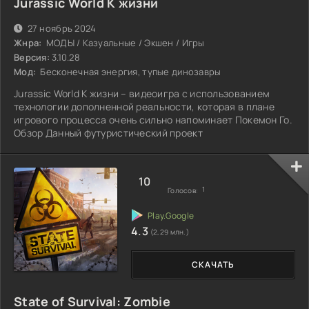
Jurassic World К жизни
27 ноябрь 2024
Жнра:
МОДЫ / Казуальные / Экшен / Игры
Версия:
3.10.28
Мод:
Бесконечная энергия, тупые динозавры
Jurassic World К жизни – видеоигра с использованием
технологии дополненной реальности, которая в плане
игрового процесса очень сильно напоминает Покемон Го.
Обзор Данный футуристический проект
10
1
Голосов:
4.3
(2,29 млн.)
СКАЧАТЬ
State of Survival: Zombie