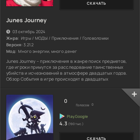
СКАЧАТЬ
Junes Journey
03 октябрь 2024
Жнра:
Игры / МОДЫ / Приключения / Головоломки
Версия:
3.21.2
Мод:
Много энергии, много денег
Junes Journey – приключения в жанре поиск предметов,
где игроки примутся за расследование таинственных
убийств и исчезновений в атмосфере двадцатых годов.
Обзор События в игре происходят в двадцатых
0
0
Голосов:
4.3
(190 тыс.)
СКАЧАТЬ