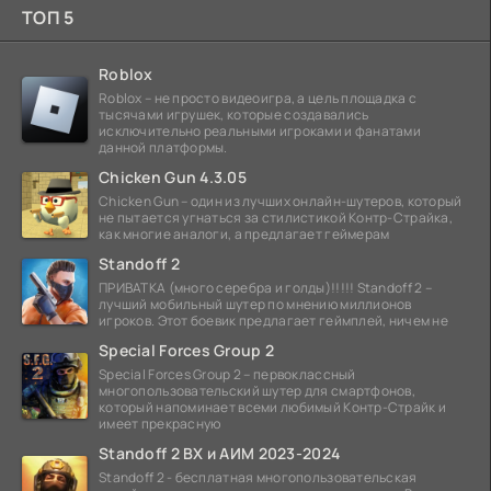
ТОП 5
Roblox
Roblox – не просто видеоигра, а цель площадка с
тысячами игрушек, которые создавались
исключительно реальными игроками и фанатами
данной платформы.
Chicken Gun 4.3.05
Chicken Gun – один из лучших онлайн-шутеров, который
не пытается угнаться за стилистикой Контр-Страйка,
как многие аналоги, а предлагает геймерам
Standoff 2
ПРИВАТКА (много серебра и голды)!!!!! Standoff 2 –
лучший мобильный шутер по мнению миллионов
игроков. Этот боевик предлагает геймплей, ничем не
Special Forces Group 2
Special Forces Group 2 – первоклассный
многопользовательский шутер для смартфонов,
который напоминает всеми любимый Контр-Страйк и
имеет прекрасную
Standoff 2 ВХ и АИМ 2023-2024
Standoff 2 - бесплатная многопользовательская