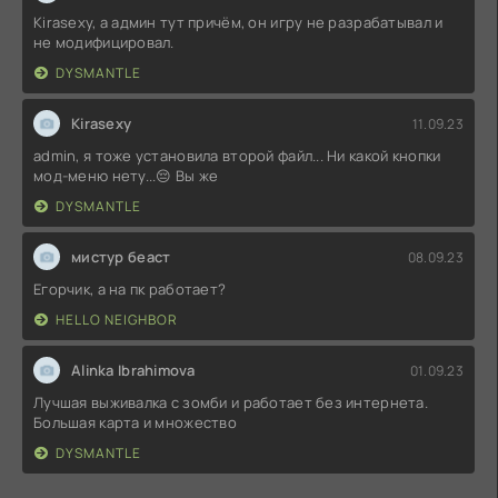
Kirasexy, а админ тут причём, он игру не разрабатывал и
не модифицировал.
DYSMANTLE
Kirasexy
11.09.23
admin, я тоже установила второй файл... Ни какой кнопки
мод-меню нету...😔 Вы же
DYSMANTLE
мистур беаст
08.09.23
Егорчик, а на пк работает?
HELLO NEIGHBOR
Alinka Ibrahimova
01.09.23
Лучшая выживалка с зомби и работает без интернета.
Большая карта и множество
DYSMANTLE