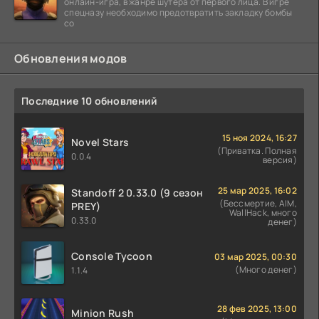
онлайн-игра, в жанре шутера от первого лица. В игре
спецназу необходимо предотвратить закладку бомбы
со
Обновления модов
Последние 10 обновлений
15 ноя 2024, 16:27
Novel Stars
(Приватка. Полная
0.0.4
версия)
25 мар 2025, 16:02
Standoff 2 0.33.0 (9 сезон
(Бессмертие, AIM,
PREY)
WallHack, много
0.33.0
денег)
Console Tycoon
03 мар 2025, 00:30
(Много денег)
1.1.4
28 фев 2025, 13:00
Minion Rush