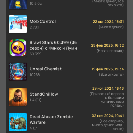
(Много денег, все
10.5.0c
открыто)
Mob Control
22 окт 2024, 15:31
(много денег)
2.78.1
Brawl Stars 60.399 (36
25 фев 2025, 16:32
сезон) с Финкс и Луми
(Новая версия)
60.399
Unreal Chemist
19 фев 2025, 12:34
(Все открыто)
10268
29 ноя 2024, 18:13
StandChillow
(Приватный сервер
с большим
1.4 (F1)
количеством
голды.)
02 ноя 2024, 10:41
Dead Ahead: Zombie
(Все открыто,
Warfare
много денег, мод-
4.1.7
меню)