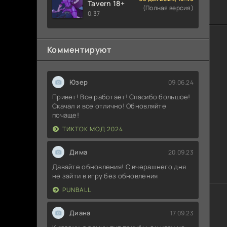
Tavern 18+
(Полная версия)
0.37
Комментируют
Юзер
09.06.24
Привет! Все работает! Спасибо большое!
Скачал и все отлично! Обновляйте
почаще!
ТИКТОК МОД 2024
Дима
20.09.23
Давайте обновления! С вчерашнего дня
не зайти в игру без обновления
PUNBALL
Диана
17.09.23