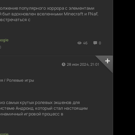
родолжение популярного хоррора с элементами
 был вдохновлен вселенными Minecraft и FNaF,
овстречаться с
46
0
)
28 июн 2024, 21:01
я / Ролевые игры
н из самых крутых ролевых экшенов для
истеме Андроид, который стал настоящим
динамичный игровой процесс в