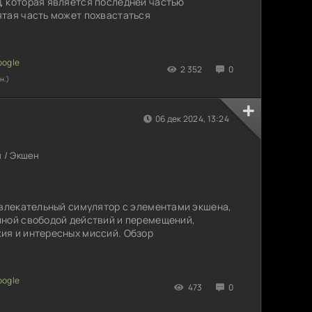
, которая является последней частью
ятая часть может похвастаться
2 352
0
н.)
06 дек 2024, 13:24
 / Экшен
увлекательный симулятор с элементами экшена,
лной свободой действий и перемещений,
ия и интересных миссий. Обзор
473
0