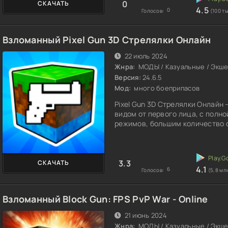
0
СКАЧАТЬ
4.5
0
Голосов:
(100 ты
Взломанный Pixel Gun 3D Стрелялки Онлайн
22 июль 2024
Жнра:
МОДЫ / Казуальные / Экше
Версия:
24.6.5
Мод:
много боеприпасов
Pixel Gun 3D Стрелялки Онлайн
видом от первого лица, с полн
режимов, большим количество о
3.3
СКАЧАТЬ
4.1
6
Голосов:
(5,8 мл
Взломанный Block Gun: FPS PvP War - Online
21 июнь 2024
Жнра:
МОДЫ / Казуальные / Экше