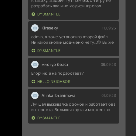
Kirasexy, а админ тут причём, он игру не
разрабатывал и не модифицировал.
DYSMANTLE
Kirasexy
11.09.23
admin, я тоже установила второй файл...
Ни какой кнопки мод-меню нету...😔 Вы же
DYSMANTLE
мистур беаст
08.09.23
Егорчик, а на пк работает?
HELLO NEIGHBOR
Alinka Ibrahimova
01.09.23
Лучшая выживалка с зомби и работает без
интернета. Большая карта и множество
DYSMANTLE