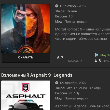
07 октябрь 2023
Жнра:
Экшен
Версия:
1.0
Мод:
Полная версия
Mortal Kombat 9 – одна из лучш
одновременно является и перез
части серии геймеров ожидает 
6.7
СКАЧАТЬ
4.6
9
Голосов:
(50 ты
Взломанный Asphalt 9: Legends
09 декабрь 2024
Жнра:
Игры / Гонки / Аркады
Версия:
24.3.0j
Мод:
Полная версия
Asphalt 9: Legends – самая кра