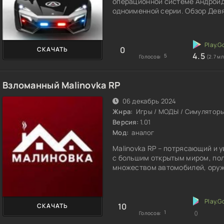
операционной системе Андроид
одноименной серии. Обзор Дев
0
СКАЧАТЬ
4.5
5
Голосов:
(2.7 мл
Взломанный Malinovka RP
06 декабрь 2024
Жнра:
Игры / МОДЫ / Симуляторы
Версия:
1.01
Мод:
аналог
Malinovka RP – потрясающий и 
с большим открытым миром, по
множеством автомобилей, оруж
10
СКАЧАТЬ
1
Голосов:
()