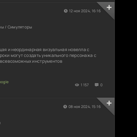
12 ноя 2024, 16:16
ры / Симуляторы
ющая и неординарная визуальная новелла с
роки могут создать уникального персонажа с
 всевозможных инструментов
1 157
0
08 ноя 2024, 15:16
ы