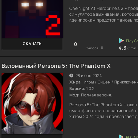
One Night At Herobrine's 2 – п
симулятора выживания, который
где игрокам предстоит вновь п
0
СКАЧАТЬ
4.3
0
Голосов:
(5 тыс.
Взломанный Persona 5: The Phantom X
28 июнь 2024
Жнра:
Игры / Экшен / Приключени
Версия:
1.0.2
Мод:
Полная версия.
Persona 5: The Phantom X – оди
смартфонов на операционной с
хитом 2024 года и предлагает 