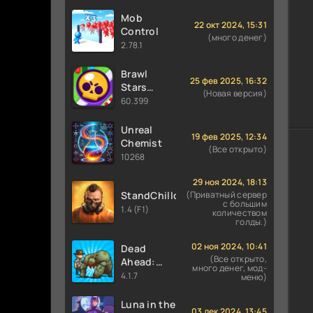
Mob
22 окт 2024, 15:31
Control
(много денег)
2.78.1
Brawl
25 фев 2025, 16:32
Stars
(Новая версия)
60.399 (36
60.399
сезон) с
Финкс и
Unreal
19 фев 2025, 12:34
Луми
Chemist
(Все открыто)
10268
29 ноя 2024, 18:13
StandChillow
(Приватный сервер
с большим
1.4 (F1)
количеством
голды.)
02 ноя 2024, 10:41
Dead
(Все открыто,
Ahead:
много денег, мод-
Zombie
4.1.7
меню)
Warfare
Luna in the
03 дек 2024, 13:45