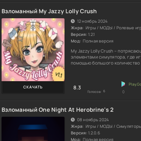
Взломанный My Jazzy Lolly Crush
12 ноябрь 2024
Жнра:
Игры / МОДЫ / Ролевые иг
Версия:
1.2.1
Мод:
Полная версия
My Jazzy Lolly Crush – потряса
элементами симулятора, где иг
помощью большого количество
8.3
СКАЧАТЬ
6
Голосов:
()
Взломанный One Night At Herobrine's 2
08 ноябрь 2024
Жнра:
Игры / МОДЫ / Симулятор
Версия:
1.2.0.6
Мод:
Полная версия