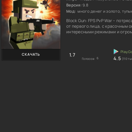
Версия:
9.8
Мод:
много денег и золото, тупы
Block Gun: FPS PvP War – потр
от первого лица, с красочным 
интересными режимами и огром
1.7
СКАЧАТЬ
4.5
6
Голосов:
(110 ты