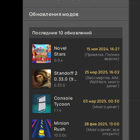
предотвратить закладку бомбы со
Обновления модов
Последние 10 обновлений
Novel
15 ноя 2024, 16:27
Stars
(Приватка. Полная
версия)
0.0.4
25 мар 2025, 16:02
Standoff 2
(Бессмертие, AIM,
0.33.0 (9
WallHack, много
сезон
0.33.0
денег)
PREY)
Console
03 мар 2025, 00:30
Tycoon
(Много денег)
1.1.4
Minion
28 фев 2025, 13:00
Rush
(Много денег, все
открыто)
10.5.0c