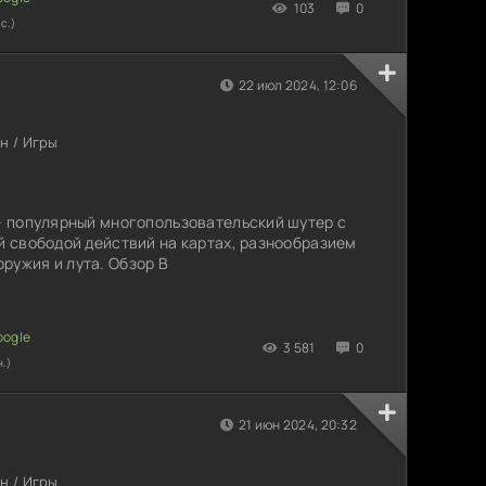
103
0
с.)
22 июл 2024, 12:06
н / Игры
 – популярный многопользовательский шутер с
ой свободой действий на картах, разнообразием
ружия и лута. Обзор В
3 581
0
н.)
21 июн 2024, 20:32
н / Игры