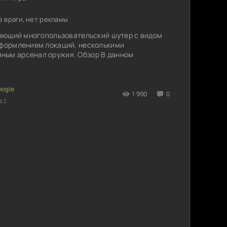
е враги, нет рекламы
ясающий многопользовательский шутер с видом
оформлением локаций, несколькими
ным арсенал оружия. Обзор В данном
1 990
0
с.)