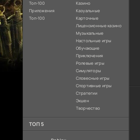
Топ-100
Казино
Приложения
Казуальные
Топ-100
Карточные
Лицензионные казино
Музыкальные
Настольные игры
Обучающие
Приключения
Ролевые игры
Симуляторы
Словесные игры
Спортивные игры
Стратегии
Экшен
Творчество
ТОП 5