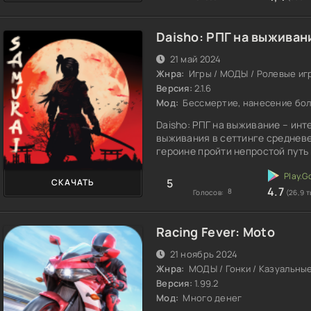
Daisho: РПГ на выживан
21 май 2024
Жнра:
Игры / МОДЫ / Ролевые иг
Версия:
2.1.6
Мод:
Бессмертие, нанесение бо
Daisho: РПГ на выживание – ин
выживания в сеттинге средневе
героине пройти непростой путь 
5
СКАЧАТЬ
4.7
8
Голосов:
(26,9 т
Racing Fever: Moto
21 ноябрь 2024
Жнра:
МОДЫ / Гонки / Казуальные
Версия:
1.99.2
Мод:
Много денег