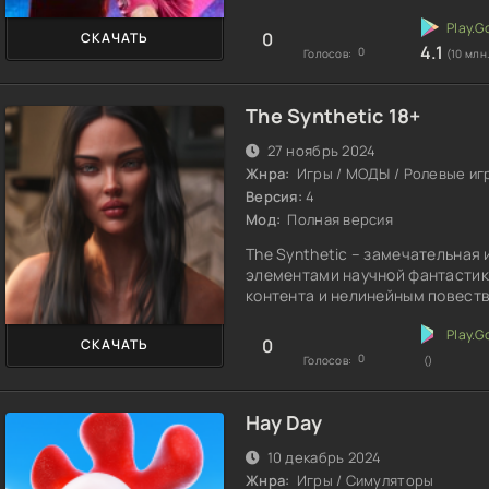
0
СКАЧАТЬ
4.1
0
Голосов:
(10 млн
The Synthetic 18+
27 ноябрь 2024
Жнра:
Игры / МОДЫ / Ролевые иг
Версия:
4
Мод:
Полная версия
The Synthetic – замечательная 
элементами научной фантастик
контента и нелинейным повеств
0
СКАЧАТЬ
0
Голосов:
()
Hay Day
10 декабрь 2024
Жнра:
Игры / Симуляторы