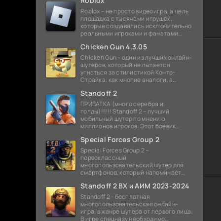
Roblox
Roblox – не просто видеоигра, а цель
площадка с тысячами игрушек,
которые создавались исключительно
реальными игроками и фанатами
данной платформы.
Chicken Gun 4.3.05
Chicken Gun – один из лучших онлайн-
шутеров, который не пытается
угнаться за стилистикой Контр-
Страйка, как многие аналоги, а
предлагает геймерам
Standoff 2
ПРИВАТКА (много серебра и
голды)!!!!! Standoff 2 – лучший
мобильный шутер по мнению
миллионов игроков. Этот боевик
предлагает геймплей, ничем не
Special Forces Group 2
Special Forces Group 2 –
первоклассный
многопользовательский шутер для
смартфонов, который напоминает
всеми любимый Контр-Страйк и имеет
Standoff 2 ВХ и АИМ 2023-2024
прекрасную
Standoff 2 - бесплатная
многопользовательская онлайн-
игра, в жанре шутера от первого лица.
В игре спецназу необходимо