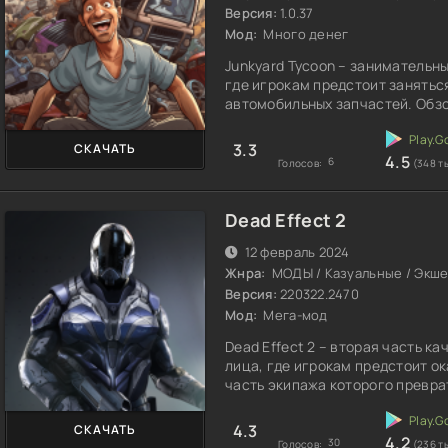
Версия:
1.0.37
Мод:
Много денег
Junkyard Tycoon – занимательн
где игрокам предстоит занять
автомобильных запчастей. Обзо
3.3
СКАЧАТЬ
4.5
6
Голосов:
(348 т
Dead Effect 2
12 февраль 2024
Жнра:
МОДЫ / Казуальные / Экше
Версия:
220322.2470
Мод:
Мега-мод
Dead Effect 2 – вторая часть к
лица, где игрокам предстоит о
часть экипажа которого превра
4.3
СКАЧАТЬ
4.2
30
Голосов:
(236 т