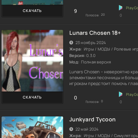
9
СКАЧАТЬ
20
Голосов:
()
Lunars Chosen 18+
23 ноябрь 2024
Жнра:
Игры / МОДЫ / Ролевые иг
Версия:
0.3.0
Мод:
Полная версия
Lunars Chosen – невероятно кр
элементами песочницы и больш
игрокам предстоит помочь глав
0
СКАЧАТЬ
0
Голосов:
()
Junkyard Tycoon
22 май 2024
Жнра:
Игры / МОДЫ / Симулятор