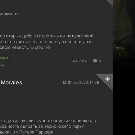
риключения
р со старым добрым персонажем из культовой
оит отправиться в легендарную вселенную и
свою невесту. Обзор По
2 124
0
лн.)
 Morales
07 окт 2023, 14:35
s – один из лучших супергеройских боевиков, в
можность сыграть за чернокожего парня
ы как и у Питера Паркера.