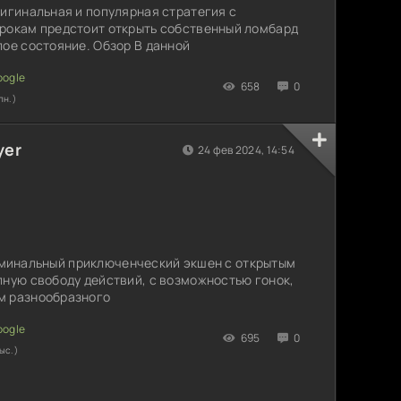
ригинальная и популярная стратегия с
грокам предстоит открыть собственный ломбард
лое состояние. Обзор В данной
658
0
лн.)
yer
24 фев 2024, 14:54
 криминальный приключенческий экшен с открытым
лную свободу действий, с возможностью гонок,
м разнообразного
695
0
ыс.)