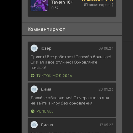
Tavern 18+
(Полная версия)
0.37
Комментируют
Юзер
09.06.24
Привет! Все работает! Спасибо большое!
Скачал и все отлично! Обновляйте
почаще!
ТИКТОК МОД 2024
Дима
20.09.23
Давайте обновления! С вчерашнего дня
не зайти в игру без обновления
PUNBALL
Диана
17.09.23