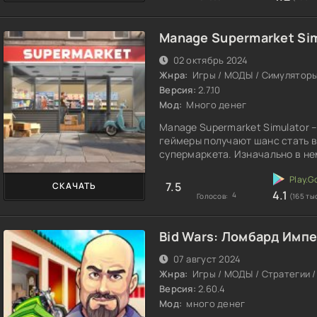
Manage Supermarket Sim
02 октябрь 2024
Жнра:
Игры / МОДЫ / Симулятор
Версия:
2.7.10
Мод:
Много денег
Manage Supermarket Simulator 
геймеры получают шанс стать 
супермаркета. Изначально в не
7.5
СКАЧАТЬ
4.1
4
Голосов:
(165 ты
Bid Wars: Ломбард Имп
07 август 2024
Жнра:
Игры / МОДЫ / Стратегии 
Версия:
2.60.4
Мод:
много денег