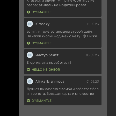
Kirasexy, а админ тут причём, он игру не
разрабатывал и не модифицировал.
DYSMANTLE
Kirasexy
11.09.23
admin, я тоже установила второй файл...
Ни какой кнопки мод-меню нету...😔 Вы же
DYSMANTLE
мистур беаст
08.09.23
Егорчик, а на пк работает?
HELLO NEIGHBOR
Alinka Ibrahimova
01.09.23
Лучшая выживалка с зомби и работает без
интернета. Большая карта и множество
DYSMANTLE