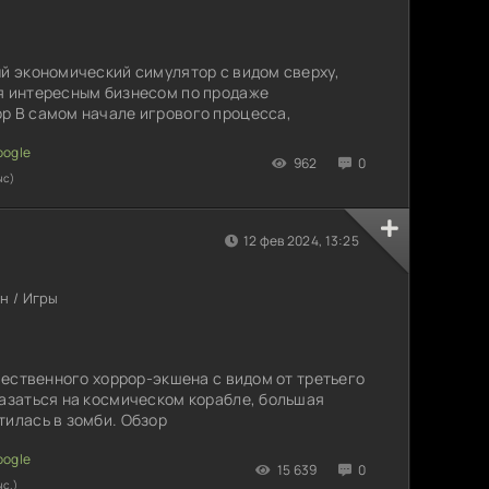
ый экономический симулятор с видом сверху,
ся интересным бизнесом по продаже
р В самом начале игрового процесса,
962
0
ыс)
12 фев 2024, 13:25
н / Игры
ачественного хоррор-экшена с видом от третьего
казаться на космическом корабле, большая
тилась в зомби. Обзор
15 639
0
ыс.)