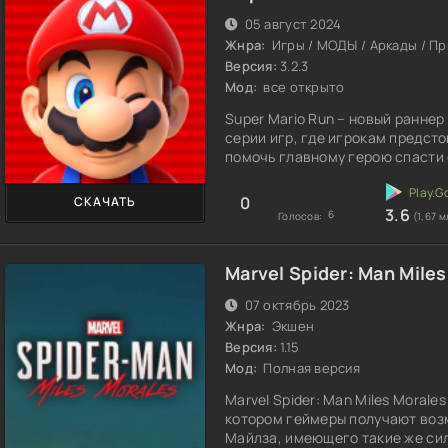
05 август 2024
Жнра:
Игры / МОДЫ / Аркады / П
Версия:
3.2.3
Мод:
все открыто
Super Mario Run – новый ранне
серии игр, где игрокам предст
помочь главному герою спасти 
0
СКАЧАТЬ
3.6
6
Голосов:
(1,67 м
Marvel Spider: Man Miles
07 октябрь 2023
Жнра:
Экшен
Версия:
1.15
Мод:
Полная версия
Marvel Spider: Man Miles Morale
котором геймеры получают воз
Майлза, имеющего такие же сил