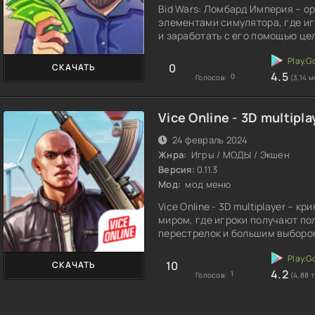
Bid Wars: Ломбард Империя – о
элементами симулятора, где и
и заработать с его помощью це
0
СКАЧАТЬ
4.5
0
Голосов:
(3,14 м
Vice Online - 3D multipla
24 февраль 2024
Жнра:
Игры / МОДЫ / Экшен
Версия:
0.11.3
Мод:
мод меню
Vice Online - 3D multiplayer –
миром, где игроки получают по
перестрелок и большим выборо
10
СКАЧАТЬ
4.2
1
Голосов:
(4,88 т