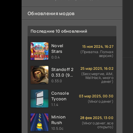
предотвратить закладку бомбы со
Обновления модов
Последние 10 обновлений
Novel
15 ноя 2024, 16:27
Stars
(Приватка. Полная
версия)
0.0.4
25 мар 2025, 16:02
Standoff 2
(Бессмертие, AIM,
0.33.0 (9
WallHack, много
сезон
0.33.0
денег)
PREY)
Console
03 мар 2025, 00:30
Tycoon
(Много денег)
1.1.4
Minion
28 фев 2025, 13:00
Rush
(Много денег, все
открыто)
10.5.0c