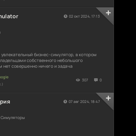
ulator
02 окт 2024, 17:13
ы
– увлекательный бизнес-симулятор, в котором
владельцами собственного небольшого
м нет совершенно ничего и задача
307
0
с.)
ерия
07 авг 2024, 18:47
/ Симуляторы