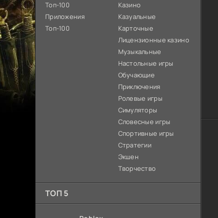
Топ-100
Казино
Приложения
Казуальные
Топ-100
Карточные
Лицензионные казино
Музыкальные
Настольные игры
Обучающие
Приключения
Ролевые игры
Симуляторы
Словесные игры
Спортивные игры
Стратегии
Экшен
Творчество
ТОП 5