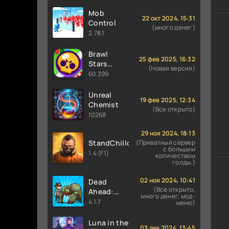
Mob
22 окт 2024, 15:31
Control
(много денег)
2.78.1
Brawl
25 фев 2025, 16:32
Stars
(Новая версия)
60.399 (36
60.399
сезон) с
Финкс и
Unreal
19 фев 2025, 12:34
Луми
Chemist
(Все открыто)
10268
29 ноя 2024, 18:13
StandChillow
(Приватный сервер
с большим
1.4 (F1)
количеством
голды.)
02 ноя 2024, 10:41
Dead
(Все открыто,
Ahead:
много денег, мод-
Zombie
4.1.7
меню)
Warfare
Luna in the
03 дек 2024, 13:45