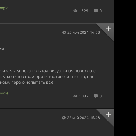
1 329
0
23 ноя 2024, 14:58
ры
асивая и увлекательная визуальная новелла с
им количеством эротического контента, где
ному герою испытать все
1 083
0
22 май 2024, 19:48
ы