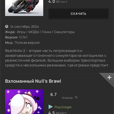
4.0
(65 тыс.)
СКАЧАТЬ
14 сентябрь 2024
Жнра:
Игры / МОДЫ / Гонки / Симуляторы
Версия:
1.1.741
Мод:
Полная версия
Real Moto 2 – вторая часть потрясающего и
захватывающего гоночного симулятора на мотоциклах с
реалистичной физикой, большим выбором транспортных
средств и несколькими режимами, где игрокам предстоит
Взломанный Null’s Brawl
6.7
79
Голосов:
4,5
(663201)