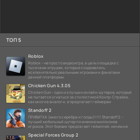
ТОП 5
Roblox
Roblox – не просто видеоигра, а цель площадка с
тысячами игрушек, которые создавались
исключительно реальными игроками и фанатами
данной платформы.
Chicken Gun 4.3.05
Chicken Gun – один из лучших онлайн-шутеров, который
не пытается угнаться за стилистикой Контр-Страйка,
как многие аналоги, а предлагает геймерам
Standoff 2
ПРИВАТКА (много серебра и голды)!!!!! Standoff 2 –
лучший мобильный шутер по мнению миллионов
игроков. Этот боевик предлагает геймплей, ничем не
Special Forces Group 2