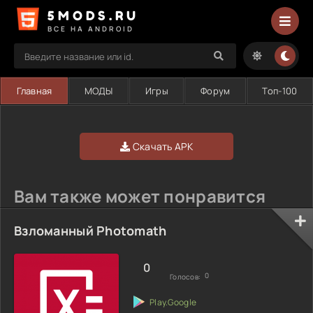
5MODS.RU
ВСЕ НА ANDROID
Главная
МОДЫ
Игры
Форум
Топ-100
Скачать APK
Вам также может понравится
Взломанный Photomath
0
0
Голосов: