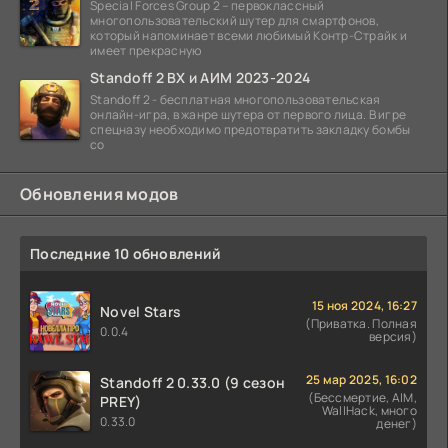
Special Forces Group 2 – первоклассный
многопользовательский шутер для смартфонов,
который напоминает всеми любимый Контр-Страйк и
имеет прекрасную
Standoff 2 ВХ и АИМ 2023-2024
Standoff 2 - бесплатная многопользовательская
онлайн-игра, в жанре шутера от первого лица. В игре
спецназу необходимо предотвратить закладку бомбы
со
Обновления модов
Последние 10 обновлений
15 ноя 2024, 16:27
Novel Stars
(Приватка. Полная
0.0.4
версия)
25 мар 2025, 16:02
Standoff 2 0.33.0 (9 сезон
(Бессмертие, AIM,
PREY)
WallHack, много
0.33.0
денег)