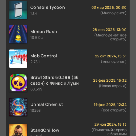
Console Tycoon
03 мар 2025, 00:30
(Много денег)
1.1.4
28 фев 2025, 13:00
Minion Rush
(Много денег, все
10.5.0c
открыто)
Mob Control
22 окт 2024, 15:31
(много денег)
2.78.1
Brawl Stars 60.399 (36
25 фев 2025, 16:32
сезон) с Финкс и Луми
(Новая версия)
60.399
Unreal Chemist
19 фев 2025, 12:34
(Все открыто)
10268
29 ноя 2024, 18:13
StandChillow
(Приватный сервер
с большим