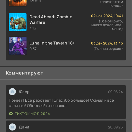
1.4 (F1)
количеством
голды.)
02 ноя 2024, 10:41
Dead Ahead: Zombie
(Все открыто,
Warfare
много денег, мод-
4.1.7
меню)
Luna in the Tavern 18+
03 дек 2024, 13:45
(Полная версия)
0.37
Комментируют
Юзер
09.06.24
Привет! Все работает! Спасибо большое! Скачал и все
отлично! Обновляйте почаще!
ТИКТОК МОД 2024
Дима
20.09.23