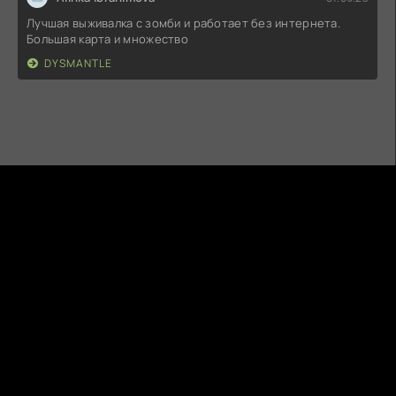
Лучшая выживалка с зомби и работает без интернета.
Большая карта и множество
DYSMANTLE
5MODS.RU
ВСЕ НА ANDROID