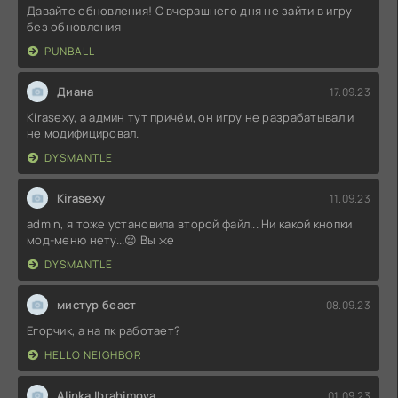
Давайте обновления! С вчерашнего дня не зайти в игру
без обновления
PUNBALL
Диана
17.09.23
Kirasexy, а админ тут причём, он игру не разрабатывал и
не модифицировал.
DYSMANTLE
Kirasexy
11.09.23
admin, я тоже установила второй файл... Ни какой кнопки
мод-меню нету...😔 Вы же
DYSMANTLE
мистур беаст
08.09.23
Егорчик, а на пк работает?
HELLO NEIGHBOR
Alinka Ibrahimova
01.09.23