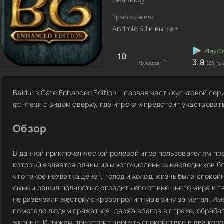
Требования:
Android 4.1 и выше +
10
3.8
1
Голосов:
(25 ты
Baldur's Gate Enhanced Edition – первая часть культовой с
фэнтези с видом сверху, где игрокам предстоит участвоват
Обзор
В данной приключенческой ролевой игре пользователям пр
который является одним из многочисленных наследников бог
что такое нехватка денег, голод и холод, жизнь была споко
сыне и решил полностью оградить его от внешнего мира и тя
не развязали жестокую кровопролитную войну за метал. Им
помогало людям сражаться, держа врагов в страхе, обраба
жизнью. Игрокам предстоит вернуть спокойствие в два кор