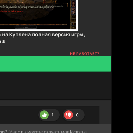
n на Куплена полная версия игры,
эш
НЕ РАБОТАЕТ?
1
0
ion
?. У нас вы можете скачать мод Куплена