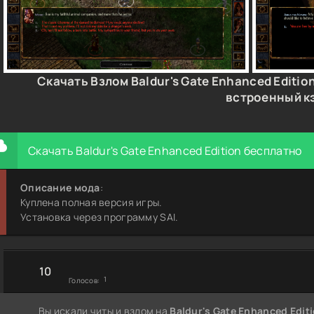
Скачать Взлом Baldur's Gate Enhanced Editio
встроенный к
Скачать Baldur's Gate Enhanced Edition бесплатно
Описание мода
:
Куплена полная версия игры.
Установка через программу SAI.
10
1
Голосов:
Вы искали читы и взлом на
Baldur's Gate Enhanced Edit