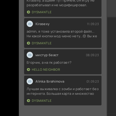
Kirasexy, а админ тут причём, он игру не
разрабатывал и не модифицировал.
DYSMANTLE
Kirasexy
11.09.23
admin, я тоже установила второй файл...
Ни какой кнопки мод-меню нету...😔 Вы же
DYSMANTLE
мистур беаст
08.09.23
Егорчик, а на пк работает?
HELLO NEIGHBOR
Alinka Ibrahimova
01.09.23
Лучшая выживалка с зомби и работает без
интернета. Большая карта и множество
DYSMANTLE