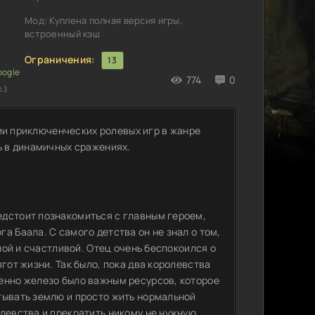
Мод: Куплена полная версия игры,
встроенный кэш
Ограничения:
13
774
0
с.)
ерии приключенческих ролевых игр в жанре
ь в динамичных сражениях.
едстоит познакомиться с главным героем,
а Баала. С самого детства он не знал о том,
йной и счастливой. Отец очень беспокоился о
гот жизни. Так было, пока два королевства
енно железо было важным ресурсов, которое
тывать землю и просто жить нормальной
олевства и прекратить никому не нужную