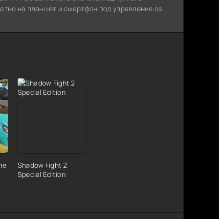
атно на планшет и смартфон под управление os
me
Shadow Fight 2
Special Edition