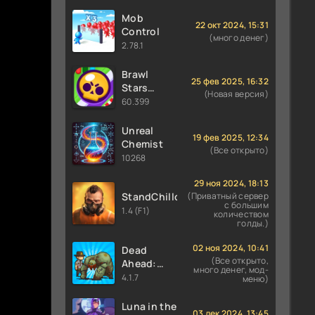
Mob
22 окт 2024, 15:31
Control
(много денег)
2.78.1
Brawl
25 фев 2025, 16:32
Stars
(Новая версия)
60.399 (36
60.399
сезон) с
Финкс и
Unreal
19 фев 2025, 12:34
Луми
Chemist
(Все открыто)
10268
29 ноя 2024, 18:13
StandChillow
(Приватный сервер
с большим
1.4 (F1)
количеством
голды.)
02 ноя 2024, 10:41
Dead
(Все открыто,
Ahead:
много денег, мод-
Zombie
4.1.7
меню)
Warfare
Luna in the
03 дек 2024, 13:45