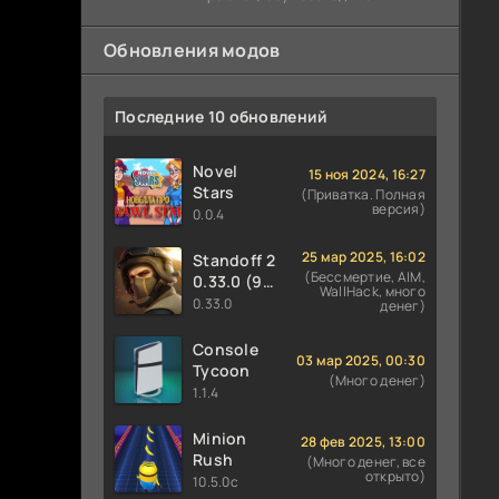
предотвратить закладку бомбы со
Обновления модов
Последние 10 обновлений
Novel
15 ноя 2024, 16:27
Stars
(Приватка. Полная
версия)
0.0.4
25 мар 2025, 16:02
Standoff 2
(Бессмертие, AIM,
0.33.0 (9
WallHack, много
сезон
0.33.0
денег)
PREY)
Console
03 мар 2025, 00:30
Tycoon
(Много денег)
1.1.4
Minion
28 фев 2025, 13:00
Rush
(Много денег, все
открыто)
10.5.0c