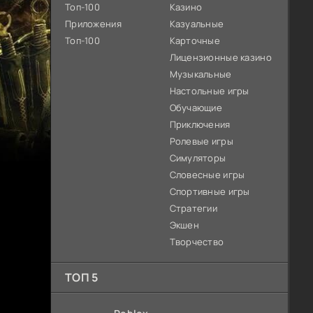
Топ-100
Казино
Приложения
Казуальные
Топ-100
Карточные
Лицензионные казино
Музыкальные
Настольные игры
Обучающие
Приключения
Ролевые игры
Симуляторы
Словесные игры
Спортивные игры
Стратегии
Экшен
Творчество
ТОП 5