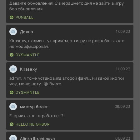
Давайте обновления! С вчерашнего дня не зайти в игру
без обновления
PUNBALL
Диана
17.09.23
Kirasexy, а админ тут причём, он игру не разрабатывал и
не модифицировал.
DYSMANTLE
Kirasexy
11.09.23
admin, я тоже установила второй файл... Ни какой кнопки
мод-меню нету...😔 Вы же
DYSMANTLE
мистур беаст
08.09.23
Егорчик, а на пк работает?
HELLO NEIGHBOR
Alinka Ibrahimova
01.09.23