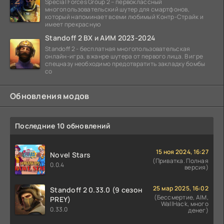
Special Forces Group 2 – первоклассный
многопользовательский шутер для смартфонов,
который напоминает всеми любимый Контр-Страйк и
имеет прекрасную
Standoff 2 ВХ и АИМ 2023-2024
Standoff 2 - бесплатная многопользовательская
онлайн-игра, в жанре шутера от первого лица. В игре
спецназу необходимо предотвратить закладку бомбы
со
Обновления модов
Последние 10 обновлений
15 ноя 2024, 16:27
Novel Stars
(Приватка. Полная
0.0.4
версия)
25 мар 2025, 16:02
Standoff 2 0.33.0 (9 сезон
(Бессмертие, AIM,
PREY)
WallHack, много
0.33.0
денег)