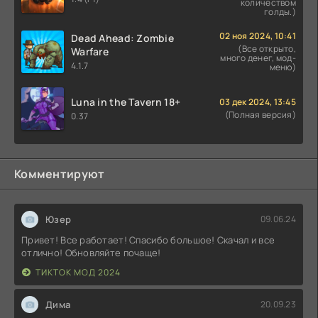
количеством
голды.)
02 ноя 2024, 10:41
Dead Ahead: Zombie
(Все открыто,
Warfare
много денег, мод-
4.1.7
меню)
Luna in the Tavern 18+
03 дек 2024, 13:45
(Полная версия)
0.37
Комментируют
Юзер
09.06.24
Привет! Все работает! Спасибо большое! Скачал и все
отлично! Обновляйте почаще!
ТИКТОК МОД 2024
Дима
20.09.23