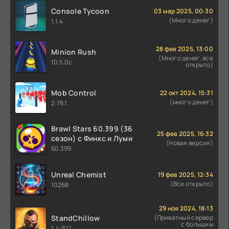
Console Tycoon
03 мар 2025, 00:30
(Много денег)
1.1.4
28 фев 2025, 13:00
Minion Rush
(Много денег, все
10.5.0c
открыто)
Mob Control
22 окт 2024, 15:31
(много денег)
2.78.1
Brawl Stars 60.399 (36
25 фев 2025, 16:32
сезон) с Финкс и Луми
(Новая версия)
60.399
Unreal Chemist
19 фев 2025, 12:34
(Все открыто)
10268
29 ноя 2024, 18:13
StandChillow
(Приватный сервер
с большим
1.4 (F1)