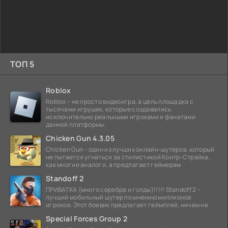
ТОП 5
Roblox
Roblox – не просто видеоигра, а цель площадка с
тысячами игрушек, которые создавались
исключительно реальными игроками и фанатами
данной платформы.
Chicken Gun 4.3.05
Chicken Gun – один из лучших онлайн-шутеров, который
не пытается угнаться за стилистикой Контр-Страйка,
как многие аналоги, а предлагает геймерам
Standoff 2
ПРИВАТКА (много серебра и голды)!!!!! Standoff 2 –
лучший мобильный шутер по мнению миллионов
игроков. Этот боевик предлагает геймплей, ничем не
Special Forces Group 2