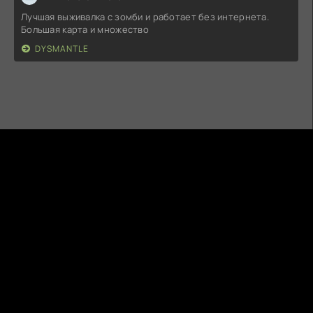
Лучшая выживалка с зомби и работает без интернета.
Большая карта и множество
DYSMANTLE
5MODS.RU
ВСЕ НА ANDROID