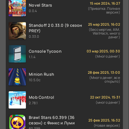
15 ноя 2024, 16:27
Novel Stars
(Приватка. Полная
0.0.4
версия)
25 мар 2025, 16:02
Standoff 2 0.33.0 (9 сезон
(Бессмертие, AIM,
PREY)
WallHack, много
0.33.0
денег)
Console Tycoon
03 мар 2025, 00:30
(Много денег)
1.1.4
28 фев 2025, 13:00
Minion Rush
(Много денег, все
10.5.0c
открыто)
Mob Control
22 окт 2024, 15:31
(много денег)
2.78.1
Brawl Stars 60.399 (36
25 фев 2025, 16:32
сезон) с Финкс и Луми
(Новая версия)
60.399