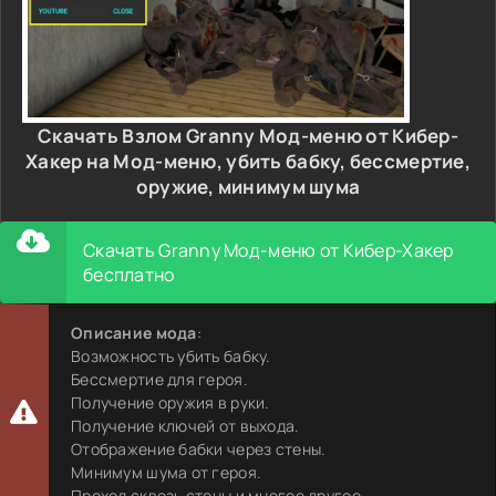
Скачать Взлом Granny Мод-меню от Кибер-
Хакер на Мод-меню, убить бабку, бессмертие,
оружие, минимум шума
Скачать Granny Мод-меню от Кибер-Хакер
бесплатно
Описание мода
:
Возможность убить бабку.
Бессмертие для героя.
Получение оружия в руки.
Получение ключей от выхода.
Отображение бабки через стены.
Минимум шума от героя.
Проход сквозь стены и многое другое.