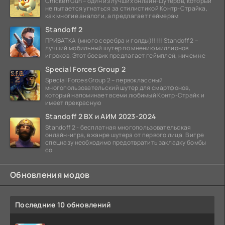
Chicken Gun – один из лучших онлайн-шутеров, который
не пытается угнаться за стилистикой Контр-Страйка,
как многие аналоги, а предлагает геймерам
Standoff 2
ПРИВАТКА (много серебра и голды)!!!!! Standoff 2 –
лучший мобильный шутер по мнению миллионов
игроков. Этот боевик предлагает геймплей, ничем не
Special Forces Group 2
Special Forces Group 2 – первоклассный
многопользовательский шутер для смартфонов,
который напоминает всеми любимый Контр-Страйк и
имеет прекрасную
Standoff 2 ВХ и АИМ 2023-2024
Standoff 2 - бесплатная многопользовательская
онлайн-игра, в жанре шутера от первого лица. В игре
спецназу необходимо предотвратить закладку бомбы
со
Обновления модов
Последние 10 обновлений