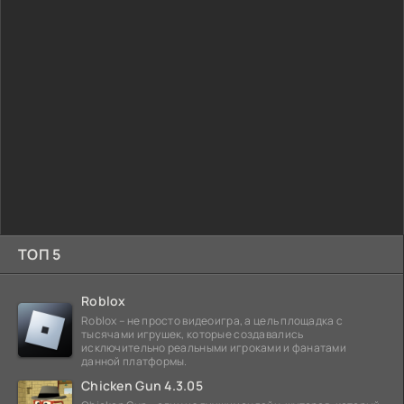
ТОП 5
Roblox
Roblox – не просто видеоигра, а цель площадка с
тысячами игрушек, которые создавались
исключительно реальными игроками и фанатами
данной платформы.
Chicken Gun 4.3.05