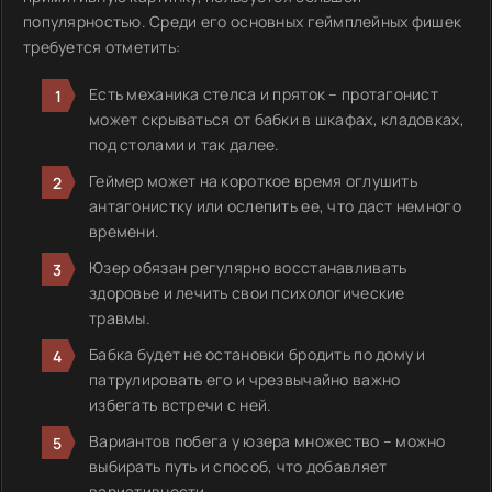
популярностью. Среди его основных геймплейных фишек
требуется отметить:
Есть механика стелса и пряток – протагонист
может скрываться от бабки в шкафах, кладовках,
под столами и так далее.
Геймер может на короткое время оглушить
антагонистку или ослепить ее, что даст немного
времени.
Юзер обязан регулярно восстанавливать
здоровье и лечить свои психологические
травмы.
Бабка будет не остановки бродить по дому и
патрулировать его и чрезвычайно важно
избегать встречи с ней.
Вариантов побега у юзера множество – можно
выбирать путь и способ, что добавляет
вариативности.