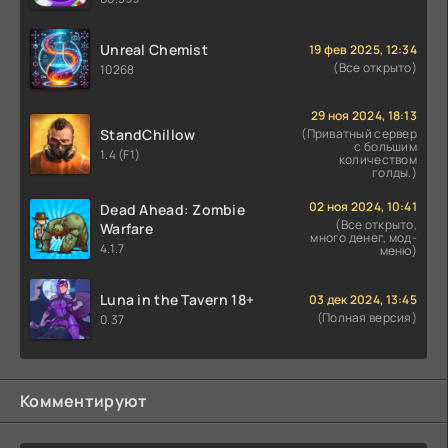
Unreal Chemist
19 фев 2025, 12:34
(Все открыто)
10268
29 ноя 2024, 18:13
StandChillow
(Приватный сервер
с большим
1.4 (F1)
количеством
голды.)
02 ноя 2024, 10:41
Dead Ahead: Zombie
(Все открыто,
Warfare
много денег, мод-
4.1.7
меню)
Luna in the Tavern 18+
03 дек 2024, 13:45
(Полная версия)
0.37
Комментируют