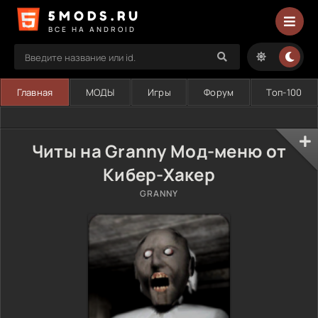
5MODS.RU
ВСЕ НА ANDROID
Главная
МОДЫ
Игры
Форум
Топ-100
Читы на Granny Мод-меню от
Кибер-Хакер
GRANNY