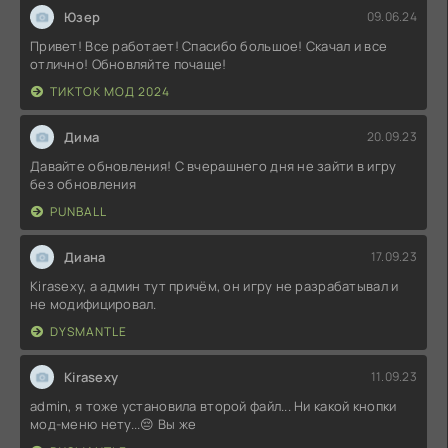
Юзер
09.06.24
Привет! Все работает! Спасибо большое! Скачал и все
отлично! Обновляйте почаще!
ТИКТОК МОД 2024
Дима
20.09.23
Давайте обновления! С вчерашнего дня не зайти в игру
без обновления
PUNBALL
Диана
17.09.23
Kirasexy, а админ тут причём, он игру не разрабатывал и
не модифицировал.
DYSMANTLE
Kirasexy
11.09.23
admin, я тоже установила второй файл... Ни какой кнопки
мод-меню нету...😔 Вы же