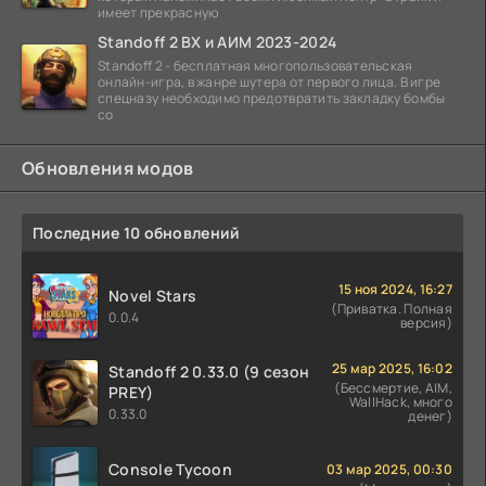
имеет прекрасную
Standoff 2 ВХ и АИМ 2023-2024
Standoff 2 - бесплатная многопользовательская
онлайн-игра, в жанре шутера от первого лица. В игре
спецназу необходимо предотвратить закладку бомбы
со
Обновления модов
Последние 10 обновлений
15 ноя 2024, 16:27
Novel Stars
(Приватка. Полная
0.0.4
версия)
25 мар 2025, 16:02
Standoff 2 0.33.0 (9 сезон
(Бессмертие, AIM,
PREY)
WallHack, много
0.33.0
денег)
Console Tycoon
03 мар 2025, 00:30