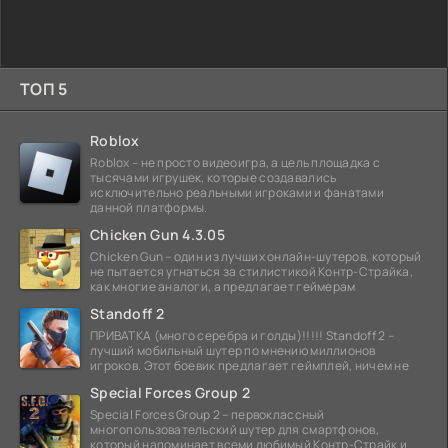
ТОП 5
Roblox
Roblox – не просто видеоигра, а цель площадка с
тысячами игрушек, которые создавались
исключительно реальными игроками и фанатами
данной платформы.
Chicken Gun 4.3.05
Chicken Gun – один из лучших онлайн-шутеров, который
не пытается угнаться за стилистикой Контр-Страйка,
как многие аналоги, а предлагает геймерам
Standoff 2
ПРИВАТКА (много серебра и голды)!!!!! Standoff 2 –
лучший мобильный шутер по мнению миллионов
игроков. Этот боевик предлагает геймплей, ничем не
Special Forces Group 2
Special Forces Group 2 – первоклассный
многопользовательский шутер для смартфонов,
который напоминает всеми любимый Контр-Страйк и