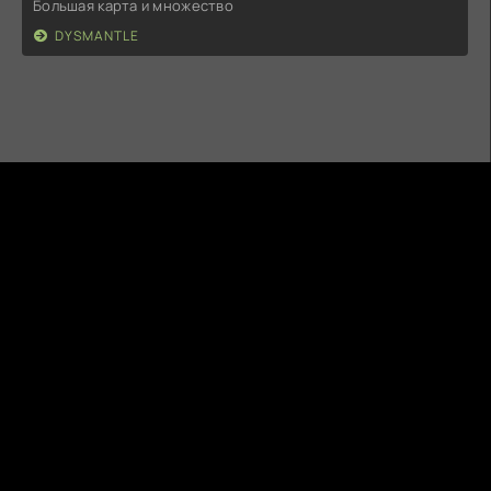
Большая карта и множество
DYSMANTLE
5MODS.RU
ВСЕ НА ANDROID
ПРАВООБЛАДАТЕЛЯМ