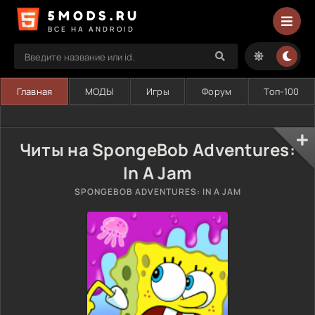
5MODS.RU
ВСЕ НА ANDROID
Главная
МОДЫ
Игры
Форум
Топ-100
Читы на SpongeBob Adventures:
In A Jam
SPONGEBOB ADVENTURES: IN A JAM