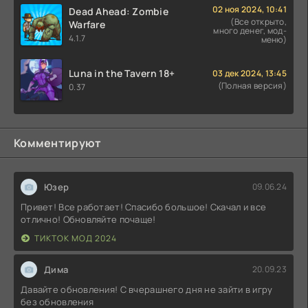
02 ноя 2024, 10:41
Dead Ahead: Zombie
(Все открыто,
Warfare
много денег, мод-
4.1.7
меню)
Luna in the Tavern 18+
03 дек 2024, 13:45
(Полная версия)
0.37
Комментируют
Юзер
09.06.24
Привет! Все работает! Спасибо большое! Скачал и все
отлично! Обновляйте почаще!
ТИКТОК МОД 2024
Дима
20.09.23
Давайте обновления! С вчерашнего дня не зайти в игру
без обновления