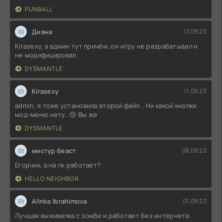
PUNBALL
Диана
17.09.23
Kirasexy, а админ тут причём, он игру не разрабатывал и
не модифицировал.
DYSMANTLE
Kirasexy
11.09.23
admin, я тоже установила второй файл... Ни какой кнопки
мод-меню нету...😔 Вы же
DYSMANTLE
мистур беаст
08.09.23
Егорчик, а на пк работает?
HELLO NEIGHBOR
Alinka Ibrahimova
01.09.23
Лучшая выживалка с зомби и работает без интернета.