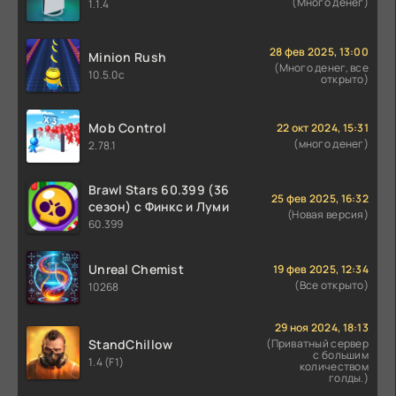
(Много денег)
1.1.4
28 фев 2025, 13:00
Minion Rush
(Много денег, все
10.5.0c
открыто)
Mob Control
22 окт 2024, 15:31
(много денег)
2.78.1
Brawl Stars 60.399 (36
25 фев 2025, 16:32
сезон) с Финкс и Луми
(Новая версия)
60.399
Unreal Chemist
19 фев 2025, 12:34
(Все открыто)
10268
29 ноя 2024, 18:13
StandChillow
(Приватный сервер
с большим
1.4 (F1)
количеством
голды.)