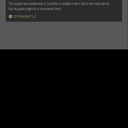
Лучшая выживалка с зомби и работает без интернета.
Большая карта и множество
DYSMANTLE
5MODS.RU
ВСЕ НА ANDROID
ПРАВООБЛАДАТЕЛЯМ