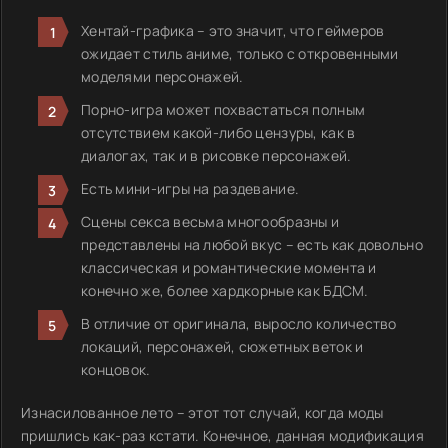
Хентай-графика – это значит, что геймеров
ожидает стиль аниме, только с откровенными
моделями персонажей.
Порно-игра может похвастаться полным
отсутствием какой-либо цензуры, как в
диалогах, так и в рисовке персонажей.
Есть мини-игры на раздевание.
Сцены секса весьма многообразны и
представлены на любой вкус – есть как довольно
классическая и романтические момента и
конечно же, более хардкорные как БДСМ.
В отличие от оригинала, выросло количество
локаций, персонажей, сюжетных веток и
концовок.
Изнасилованное лето – этот тот случай, когда моды
пришлись как-раз кстати. Конечное, данная модификация