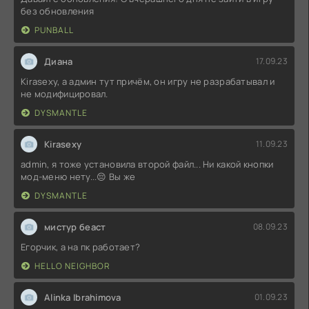
без обновления
PUNBALL
Диана
17.09.23
Kirasexy, а админ тут причём, он игру не разрабатывал и
не модифицировал.
DYSMANTLE
Kirasexy
11.09.23
admin, я тоже установила второй файл... Ни какой кнопки
мод-меню нету...😔 Вы же
DYSMANTLE
мистур беаст
08.09.23
Егорчик, а на пк работает?
HELLO NEIGHBOR
Alinka Ibrahimova
01.09.23