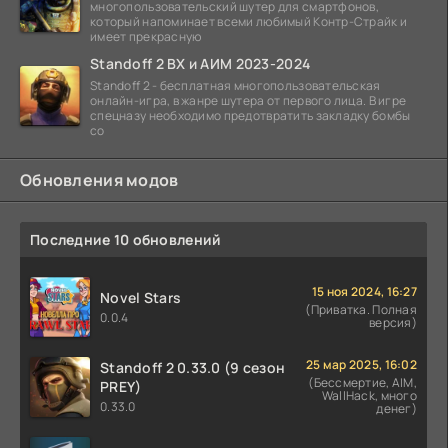
многопользовательский шутер для смартфонов,
который напоминает всеми любимый Контр-Страйк и
имеет прекрасную
Standoff 2 ВХ и АИМ 2023-2024
Standoff 2 - бесплатная многопользовательская
онлайн-игра, в жанре шутера от первого лица. В игре
спецназу необходимо предотвратить закладку бомбы
со
Обновления модов
Последние 10 обновлений
15 ноя 2024, 16:27
Novel Stars
(Приватка. Полная
0.0.4
версия)
25 мар 2025, 16:02
Standoff 2 0.33.0 (9 сезон
(Бессмертие, AIM,
PREY)
WallHack, много
0.33.0
денег)