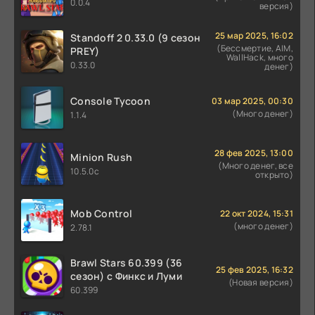
0.0.4
версия)
25 мар 2025, 16:02
Standoff 2 0.33.0 (9 сезон
(Бессмертие, AIM,
PREY)
WallHack, много
0.33.0
денег)
Console Tycoon
03 мар 2025, 00:30
(Много денег)
1.1.4
28 фев 2025, 13:00
Minion Rush
(Много денег, все
10.5.0c
открыто)
Mob Control
22 окт 2024, 15:31
(много денег)
2.78.1
Brawl Stars 60.399 (36
25 фев 2025, 16:32
сезон) с Финкс и Луми
(Новая версия)
60.399