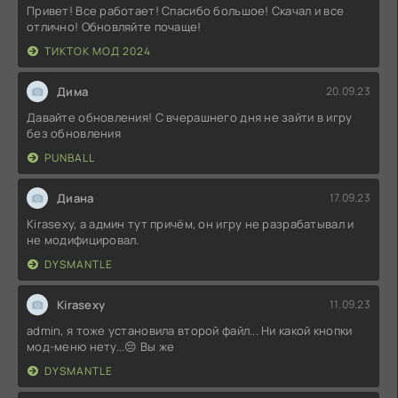
Привет! Все работает! Спасибо большое! Скачал и все
отлично! Обновляйте почаще!
ТИКТОК МОД 2024
Дима
20.09.23
Давайте обновления! С вчерашнего дня не зайти в игру
без обновления
PUNBALL
Диана
17.09.23
Kirasexy, а админ тут причём, он игру не разрабатывал и
не модифицировал.
DYSMANTLE
Kirasexy
11.09.23
admin, я тоже установила второй файл... Ни какой кнопки
мод-меню нету...😔 Вы же
DYSMANTLE