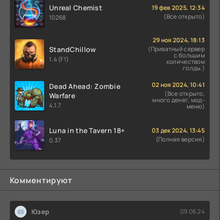
Unreal Chemist
19 фев 2025, 12:34
(Все открыто)
10268
29 ноя 2024, 18:13
StandChillow
(Приватный сервер
с большим
1.4 (F1)
количеством
голды.)
02 ноя 2024, 10:41
Dead Ahead: Zombie
(Все открыто,
Warfare
много денег, мод-
4.1.7
меню)
Luna in the Tavern 18+
03 дек 2024, 13:45
(Полная версия)
0.37
Комментируют
Юзер
09.06.24