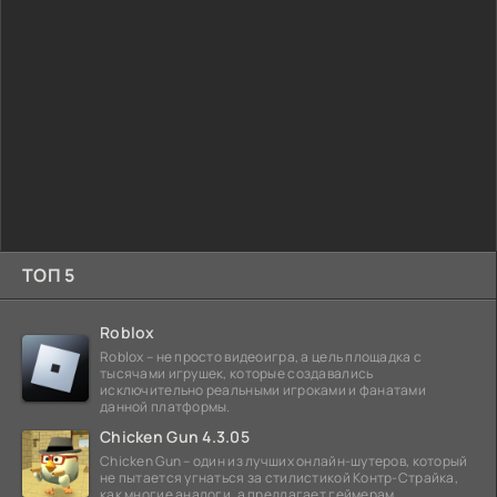
ТОП 5
Roblox
Roblox – не просто видеоигра, а цель площадка с
тысячами игрушек, которые создавались
исключительно реальными игроками и фанатами
данной платформы.
Chicken Gun 4.3.05
Chicken Gun – один из лучших онлайн-шутеров, который
не пытается угнаться за стилистикой Контр-Страйка,
как многие аналоги, а предлагает геймерам