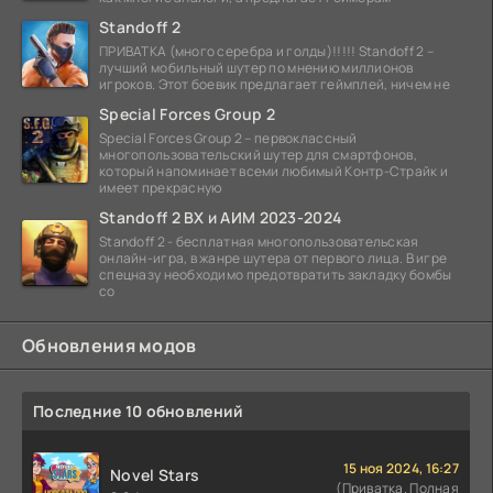
Standoff 2
ПРИВАТКА (много серебра и голды)!!!!! Standoff 2 –
лучший мобильный шутер по мнению миллионов
игроков. Этот боевик предлагает геймплей, ничем не
Special Forces Group 2
Special Forces Group 2 – первоклассный
многопользовательский шутер для смартфонов,
который напоминает всеми любимый Контр-Страйк и
имеет прекрасную
Standoff 2 ВХ и АИМ 2023-2024
Standoff 2 - бесплатная многопользовательская
онлайн-игра, в жанре шутера от первого лица. В игре
спецназу необходимо предотвратить закладку бомбы
со
Обновления модов
Последние 10 обновлений
15 ноя 2024, 16:27
Novel Stars
(Приватка. Полная