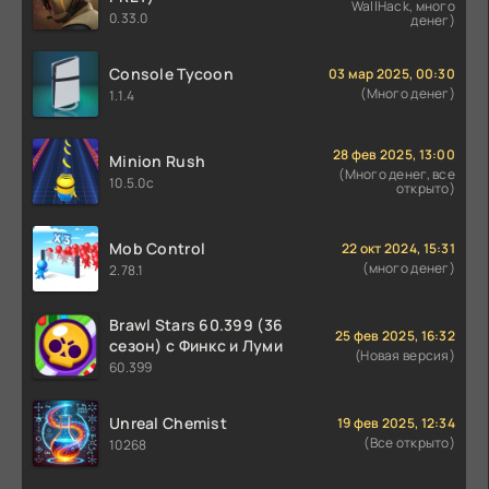
WallHack, много
0.33.0
денег)
Console Tycoon
03 мар 2025, 00:30
(Много денег)
1.1.4
28 фев 2025, 13:00
Minion Rush
(Много денег, все
10.5.0c
открыто)
Mob Control
22 окт 2024, 15:31
(много денег)
2.78.1
Brawl Stars 60.399 (36
25 фев 2025, 16:32
сезон) с Финкс и Луми
(Новая версия)
60.399
Unreal Chemist
19 фев 2025, 12:34
(Все открыто)
10268