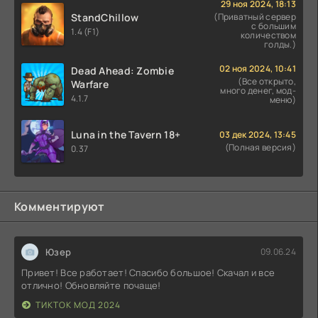
29 ноя 2024, 18:13
StandChillow
(Приватный сервер
с большим
1.4 (F1)
количеством
голды.)
02 ноя 2024, 10:41
Dead Ahead: Zombie
(Все открыто,
Warfare
много денег, мод-
4.1.7
меню)
Luna in the Tavern 18+
03 дек 2024, 13:45
(Полная версия)
0.37
Комментируют
Юзер
09.06.24
Привет! Все работает! Спасибо большое! Скачал и все
отлично! Обновляйте почаще!
ТИКТОК МОД 2024