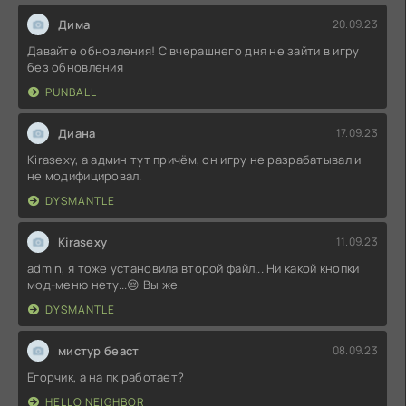
Дима
20.09.23
Давайте обновления! С вчерашнего дня не зайти в игру
без обновления
PUNBALL
Диана
17.09.23
Kirasexy, а админ тут причём, он игру не разрабатывал и
не модифицировал.
DYSMANTLE
Kirasexy
11.09.23
admin, я тоже установила второй файл... Ни какой кнопки
мод-меню нету...😔 Вы же
DYSMANTLE
мистур беаст
08.09.23
Егорчик, а на пк работает?
HELLO NEIGHBOR