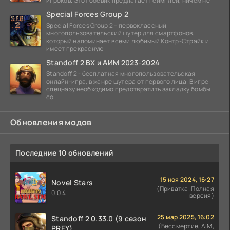
игроков. Этот боевик предлагает геймплей, ничем не
Special Forces Group 2
Special Forces Group 2 – первоклассный
многопользовательский шутер для смартфонов,
который напоминает всеми любимый Контр-Страйк и
имеет прекрасную
Standoff 2 ВХ и АИМ 2023-2024
Standoff 2 - бесплатная многопользовательская
онлайн-игра, в жанре шутера от первого лица. В игре
спецназу необходимо предотвратить закладку бомбы
со
Обновления модов
Последние 10 обновлений
15 ноя 2024, 16:27
Novel Stars
(Приватка. Полная
0.0.4
версия)
25 мар 2025, 16:02
Standoff 2 0.33.0 (9 сезон
(Бессмертие, AIM,
PREY)