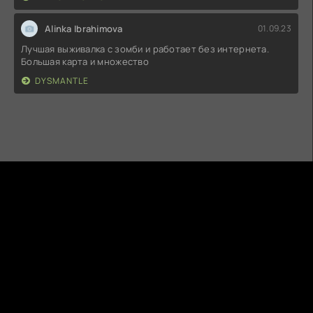
Alinka Ibrahimova
01.09.23
Лучшая выживалка с зомби и работает без интернета.
Большая карта и множество
DYSMANTLE
5MODS.RU
ВСЕ НА ANDROID