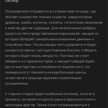
Обзор
Пользователи отправятся в путешествие по миру, где
обитает множество темных существ, среди которых
драконы, зомби, мутанты, скелеты, гигантские насекомые
и многие другие чудовища. Для начала нужно выбрать
одного из пяти представленных персонажей, каждый из
которых обладает уникальными внешними данными и
способностями. После каждых пяти уровней его будет
ожидать встреча с могущественным боссом, победить
которого будет очень непросто. Поэтому не стоит
забывать и о прокачке героя, с каждой победой будет
расти мастерство и способности подопечного. Но
геймеры могут повлиять на еще большие шансы,
оснастив его мощным оружием и различными
улучшениями.
У главного героя будет особенный питомец, если его
призвать, он может исцелить раны и даже уничтожить
некоторых врагов. Также стоит потренироваться с