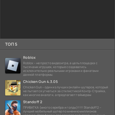
ТОП 5
Roblox
Roblox – не просто видеоигра, а цель площадка с
тысячами игрушек, которые создавались
исключительно реальными игроками и фанатами
данной платформы.
Chicken Gun 4.3.05
Chicken Gun – один из лучших онлайн-шутеров, который
не пытается угнаться за стилистикой Контр-Страйка,
как многие аналоги, а предлагает геймерам
Standoff 2
ПРИВАТКА (много серебра и голды)!!!!! Standoff 2 –
лучший мобильный шутер по мнению миллионов