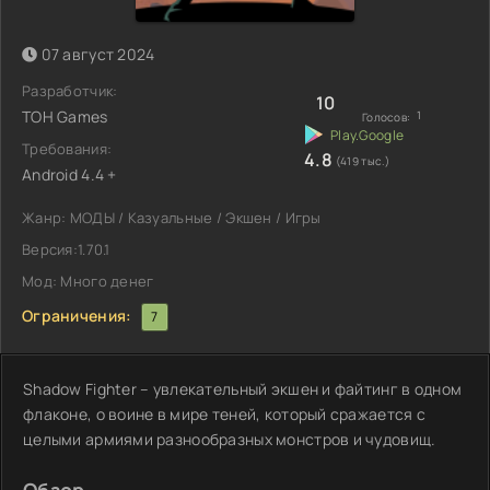
07 август 2024
Разработчик:
10
TOH Games
1
Голосов:
Требования:
4.8
(419 тыс.)
Android 4.4 +
Жанр: МОДЫ / Казуальные / Экшен / Игры
Версия:1.70.1
Мод: Много денег
Ограничения:
7
Shadow Fighter – увлекательный экшен и файтинг в одном
флаконе, о воине в мире теней, который сражается с
целыми армиями разнообразных монстров и чудовищ.