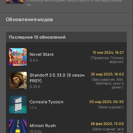
спецназу необходимо предотвратить закладку бомбы
со
Обновления модов
Последние 10 обновлений
15 ноя 2024, 16:27
Novel Stars
(Приватка. Полная
0.0.4
версия)
25 мар 2025, 16:02
Standoff 2 0.33.0 (9 сезон
(Бессмертие, AIM,
PREY)
WallHack, много
0.33.0
денег)
Console Tycoon
03 мар 2025, 00:30
(Много денег)
1.1.4
28 фев 2025, 13:00
Minion Rush
(Много денег, все
10.5.0c
открыто)