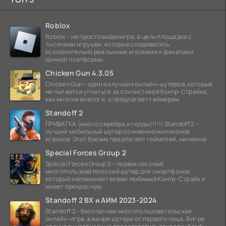
Roblox
Roblox – не просто видеоигра, а цель площадка с
тысячами игрушек, которые создавались
исключительно реальными игроками и фанатами
данной платформы.
Chicken Gun 4.3.05
Chicken Gun – один из лучших онлайн-шутеров, который
не пытается угнаться за стилистикой Контр-Страйка,
как многие аналоги, а предлагает геймерам
Standoff 2
ПРИВАТКА (много серебра и голды)!!!!! Standoff 2 –
лучший мобильный шутер по мнению миллионов
игроков. Этот боевик предлагает геймплей, ничем не
Special Forces Group 2
Special Forces Group 2 – первоклассный
многопользовательский шутер для смартфонов,
который напоминает всеми любимый Контр-Страйк и
имеет прекрасную
Standoff 2 ВХ и АИМ 2023-2024
Standoff 2 - бесплатная многопользовательская
онлайн-игра, в жанре шутера от первого лица. В игре