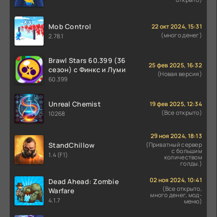
Mob Control
22 окт 2024, 15:31
(много денег)
2.78.1
Brawl Stars 60.399 (36
25 фев 2025, 16:32
сезон) с Финкс и Луми
(Новая версия)
60.399
Unreal Chemist
19 фев 2025, 12:34
(Все открыто)
10268
29 ноя 2024, 18:13
StandChillow
(Приватный сервер
с большим
1.4 (F1)
количеством
голды.)
02 ноя 2024, 10:41
Dead Ahead: Zombie
(Все открыто,
Warfare
много денег, мод-
4.1.7
меню)