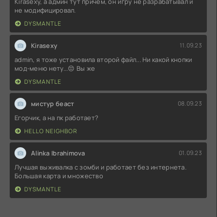
Kirasexy, а админ тут причём, он игру не разрабатывал и
не модифицировал.
DYSMANTLE
Kirasexy
11.09.23
admin, я тоже установила второй файл... Ни какой кнопки
мод-меню нету...😔 Вы же
DYSMANTLE
мистур беаст
08.09.23
Егорчик, а на пк работает?
HELLO NEIGHBOR
Alinka Ibrahimova
01.09.23
Лучшая выживалка с зомби и работает без интернета.
Большая карта и множество
DYSMANTLE