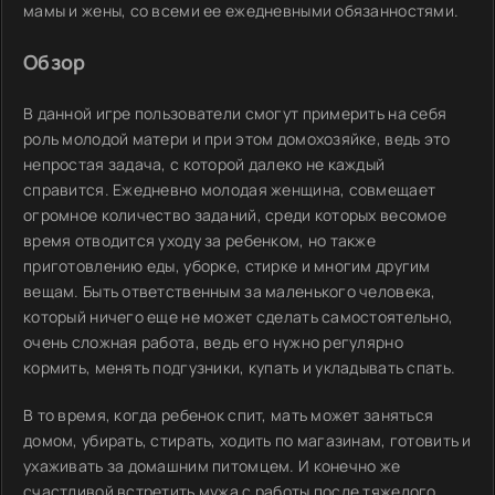
мамы и жены, со всеми ее ежедневными обязанностями.
Обзор
В данной игре пользователи смогут примерить на себя
роль молодой матери и при этом домохозяйке, ведь это
непростая задача, с которой далеко не каждый
справится. Ежедневно молодая женщина, совмещает
огромное количество заданий, среди которых весомое
время отводится уходу за ребенком, но также
приготовлению еды, уборке, стирке и многим другим
вещам. Быть ответственным за маленького человека,
который ничего еще не может сделать самостоятельно,
очень сложная работа, ведь его нужно регулярно
кормить, менять подгузники, купать и укладывать спать.
В то время, когда ребенок спит, мать может заняться
домом, убирать, стирать, ходить по магазинам, готовить и
ухаживать за домашним питомцем. И конечно же
счастливой встретить мужа с работы после тяжелого