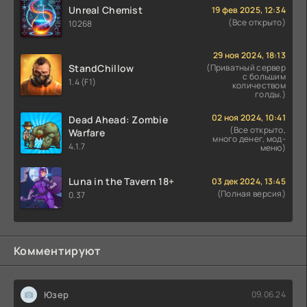
Unreal Chemist
19 фев 2025, 12:34
(Все открыто)
10268
29 ноя 2024, 18:13
StandChillow
(Приватный сервер
с большим
1.4 (F1)
количеством
голды.)
02 ноя 2024, 10:41
Dead Ahead: Zombie
(Все открыто,
Warfare
много денег, мод-
4.1.7
меню)
Luna in the Tavern 18+
03 дек 2024, 13:45
(Полная версия)
0.37
Комментируют
Юзер
09.06.24