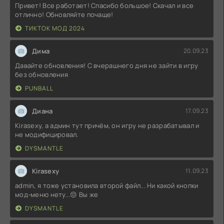
Привет! Все работает! Спасибо большое! Скачал и все
отлично! Обновляйте почаще!
ТИКТОК МОД 2024
Дима
20.09.23
Давайте обновления! С вчерашнего дня не зайти в игру
без обновления
PUNBALL
Диана
17.09.23
Kirasexy, а админ тут причём, он игру не разрабатывал и
не модифицировал.
DYSMANTLE
Kirasexy
11.09.23
admin, я тоже установила второй файл... Ни какой кнопки
мод-меню нету...😔 Вы же
DYSMANTLE