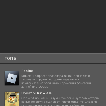
ТОП 5
Roblox
Roblox – не просто видеоигра, а цель площадка с
тысячами игрушек, которые создавались
исключительно реальными игроками и фанатами
данной платформы.
Chicken Gun 4.3.05
Chicken Gun – один из лучших онлайн-шутеров, который
не пытается угнаться за стилистикой Контр-Страйка,
как многие аналоги, а предлагает геймерам