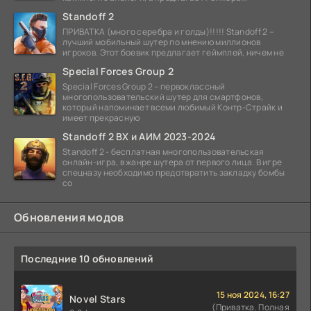
Standoff 2
ПРИВАТКА (много серебра и голды)!!!!! Standoff 2 –
лучший мобильный шутер по мнению миллионов
игроков. Этот боевик предлагает геймплей, ничем не
Special Forces Group 2
Special Forces Group 2 – первоклассный
многопользовательский шутер для смартфонов,
который напоминает всеми любимый Контр-Страйк и
имеет прекрасную
Standoff 2 ВХ и АИМ 2023-2024
Standoff 2 - бесплатная многопользовательская
онлайн-игра, в жанре шутера от первого лица. В игре
спецназу необходимо предотвратить закладку бомбы
со
Обновления модов
Последние 10 обновлений
15 ноя 2024, 16:27
Novel Stars
(Приватка. Полная