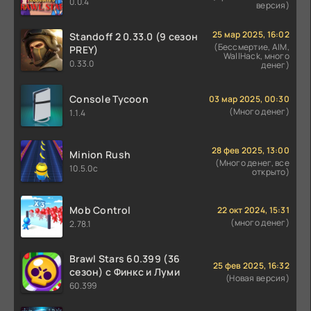
0.0.4
версия)
25 мар 2025, 16:02
Standoff 2 0.33.0 (9 сезон
(Бессмертие, AIM,
PREY)
WallHack, много
0.33.0
денег)
Console Tycoon
03 мар 2025, 00:30
(Много денег)
1.1.4
28 фев 2025, 13:00
Minion Rush
(Много денег, все
10.5.0c
открыто)
Mob Control
22 окт 2024, 15:31
(много денег)
2.78.1
Brawl Stars 60.399 (36
25 фев 2025, 16:32
сезон) с Финкс и Луми
(Новая версия)
60.399