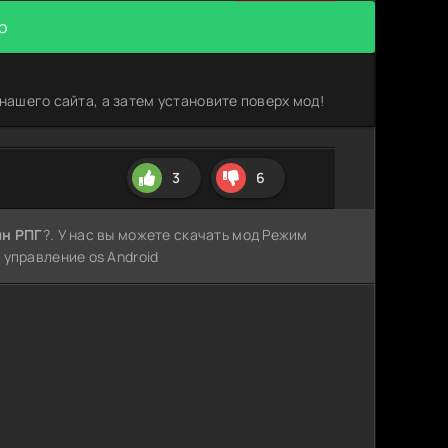
о
нашего сайта, а затем установите поверх мод!
3
6
шн РПГ
?. У нас вы можете скачать мод Режим
управление os Android