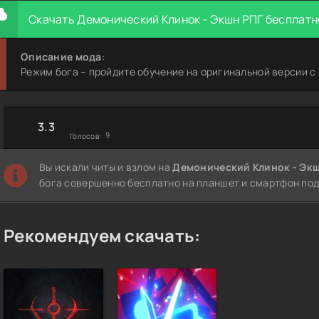
Скачать Демонический Клинок - Экшн РПГ бесплатн
Описание мода
:
Режим бога – пройдите обучение на оригинальной версии с 
3.3
9
Голосов:
Вы искали читы и взлом на
Демонический Клинок - Эк
бога совершенно бесплатно на планшет и смартфон под 
Рекомендуем скачать: