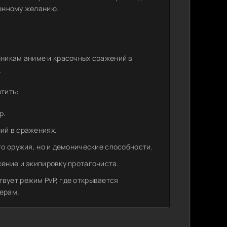
венному желанию.
никам аниме и красочных сражений в
.
тить:
р.
ий в сражениях.
о оружия, но и демонические способности.
ение и экипировку протагониста.
вует режим PvP, где открывается
ерам.