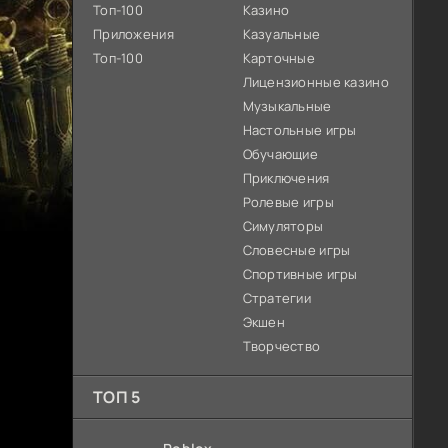
Топ-100
Казино
Приложения
Казуальные
Топ-100
Карточные
Лицензионные казино
Музыкальные
Настольные игры
Обучающие
Приключения
Ролевые игры
Симуляторы
Словесные игры
Спортивные игры
Стратегии
Экшен
Творчество
ТОП 5