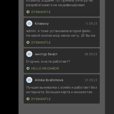
Kirasexy, а админ тут причём, он игру не
разрабатывал и не модифицировал.
DYSMANTLE
Kirasexy
11.09.23
admin, я тоже установила второй файл...
Ни какой кнопки мод-меню нету...😔 Вы же
DYSMANTLE
мистур беаст
08.09.23
Егорчик, а на пк работает?
HELLO NEIGHBOR
Alinka Ibrahimova
01.09.23
Лучшая выживалка с зомби и работает без
интернета. Большая карта и множество
DYSMANTLE