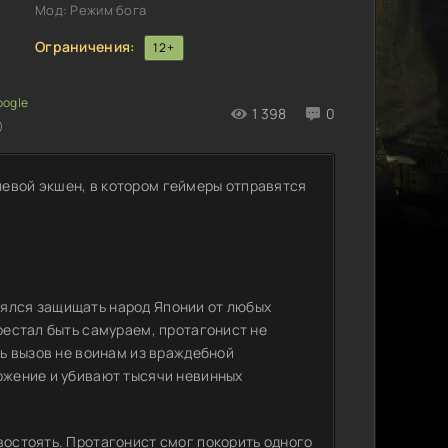
Мод: Режим бога
Ограничения:
12+
1 398
0
)
евой экшен, в котором геймеры отправятся
лялся защищать народ Японии от любых
ерестал быть самураем, протагонист не
ть вызов не воинам из враждебной
оржение и убивают тысячи невинных
востоять. Протагонист смог покорить одного