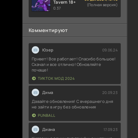
Tavern 18+
(Полная версия)
0.37
Комментируют
Юзер
09.06.24
Привет! Все работает! Спасибо большое!
Скачал и все отлично! Обновляйте
почаще!
ТИКТОК МОД 2024
Дима
20.09.23
Давайте обновления! С вчерашнего дня
не зайти в игру без обновления
PUNBALL
Диана
17.09.23