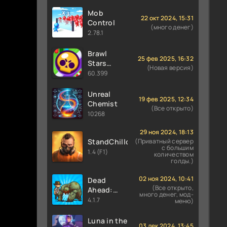
Mob
22 окт 2024, 15:31
Control
(много денег)
2.78.1
Brawl
25 фев 2025, 16:32
Stars
(Новая версия)
60.399 (36
60.399
сезон) с
Финкс и
Unreal
19 фев 2025, 12:34
Луми
Chemist
(Все открыто)
10268
29 ноя 2024, 18:13
StandChillow
(Приватный сервер
с большим
1.4 (F1)
количеством
голды.)
02 ноя 2024, 10:41
Dead
(Все открыто,
Ahead:
много денег, мод-
Zombie
4.1.7
меню)
Warfare
Luna in the
03 дек 2024, 13:45