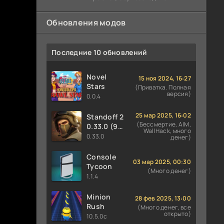
предотвратить закладку бомбы со
Обновления модов
Последние 10 обновлений
Novel
15 ноя 2024, 16:27
Stars
(Приватка. Полная
версия)
0.0.4
25 мар 2025, 16:02
Standoff 2
(Бессмертие, AIM,
0.33.0 (9
WallHack, много
сезон
0.33.0
денег)
PREY)
Console
03 мар 2025, 00:30
Tycoon
(Много денег)
1.1.4
Minion
28 фев 2025, 13:00
Rush
(Много денег, все
открыто)
10.5.0c