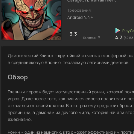
Требования:
Android 4.4 +
3.3
4.3
9
Голосов:
(52163
Демонический Клинок – крутейший и очень атмосферный рол
в средневековую Японию, терзаемую легионами демонов.
Обзор
Главным героем будет могущественный ронин, который пок
угроз. Даже после того, как лишился своего правителя и п
отказался от своей клятвы. В этот раз ему предстоит броси
провинции, а демонам из другого мира, которые начали вт
ежедневно.
Ронин – один из немногих, кто сможет эффективно им проти