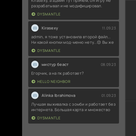
Kirasexy, а админ тут причём, он игру не
разрабатывал и не модифицировал.
DYSMANTLE
Kirasexy
11.09.23
admin, я тоже установила второй файл...
Ни какой кнопки мод-меню нету...😔 Вы же
DYSMANTLE
мистур беаст
08.09.23
Егорчик, а на пк работает?
HELLO NEIGHBOR
Alinka Ibrahimova
01.09.23
Лучшая выживалка с зомби и работает без
интернета. Большая карта и множество
DYSMANTLE