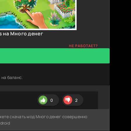
s на Много денег
НЕ РАБОТАЕТ?
 на баланс.
0
2
ожете скачать мод Много денег совершенно
droid