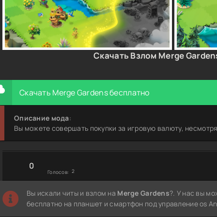
Скачать Взлом Merge Garden
Скачать Merge Gardens бесплатно
Описание мода
:
Вы можете совершать покупки за игровую валюту, несмотря
0
2
Голосов:
Вы искали читы и взлом на
Merge Gardens
?. У нас вы м
бесплатно на планшет и смартфон под управление os An