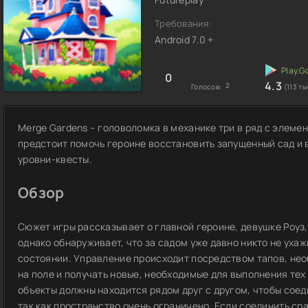
Требования:
Android 7.0 +
0
4.3
2
Голосов:
(113 ты
Merge Gardens – головоломка в механике три в ряд с элеме
предстоит помочь героине восстановить запущенный сад и 
уровни-квесты.
Обзор
Сюжет игры рассказывает о главной героине, девушке Роуз,
однако обнаруживает, что за садом уже давно никто не уха
состоянии. Управление происходит посредством тапов, не
на поле и получать новые, необходимые для выполнения тех 
объекты должны находится рядом друг с другом, чтобы соед
так как пространство очень ограничено. Если соединить ср