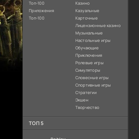
Топ-100
Казино
Приложения
Казуальные
Топ-100
Карточные
Лицензионные казино
Музыкальные
Настольные игры
Обучающие
Приключения
Ролевые игры
Симуляторы
Словесные игры
Спортивные игры
Стратегии
Экшен
Творчество
ТОП 5