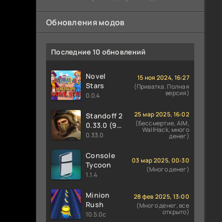
предотвратить закладку бомбы со
Обновления модов
Последние 10 обновлений
Novel
15 ноя 2024, 16:27
Stars
(Приватка. Полная
версия)
0.0.4
25 мар 2025, 16:02
Standoff 2
(Бессмертие, AIM,
0.33.0 (9
WallHack, много
сезон
0.33.0
денег)
PREY)
Console
03 мар 2025, 00:30
Tycoon
(Много денег)
1.1.4
Minion
28 фев 2025, 13:00
Rush
(Много денег, все
открыто)
10.5.0c