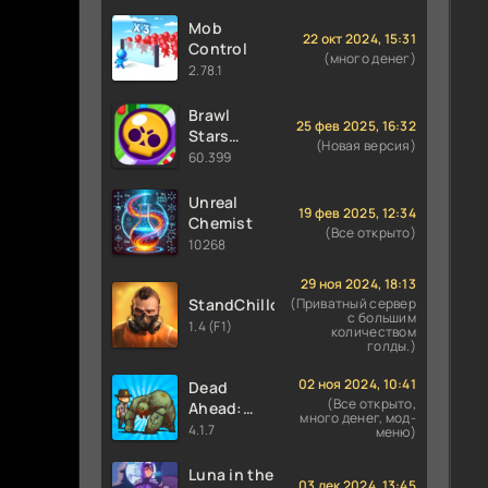
Mob
22 окт 2024, 15:31
Control
(много денег)
2.78.1
Brawl
25 фев 2025, 16:32
Stars
(Новая версия)
60.399 (36
60.399
сезон) с
Финкс и
Unreal
19 фев 2025, 12:34
Луми
Chemist
(Все открыто)
10268
29 ноя 2024, 18:13
StandChillow
(Приватный сервер
с большим
1.4 (F1)
количеством
голды.)
02 ноя 2024, 10:41
Dead
(Все открыто,
Ahead:
много денег, мод-
Zombie
4.1.7
меню)
Warfare
Luna in the
03 дек 2024, 13:45